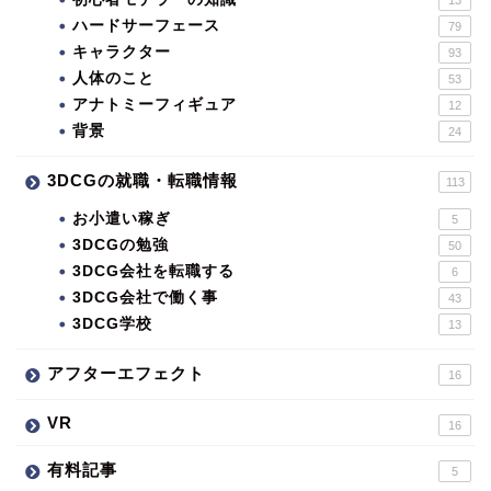
ハードサーフェース
79
キャラクター
93
人体のこと
53
アナトミーフィギュア
12
背景
24
3DCGの就職・転職情報
113
お小遣い稼ぎ
5
3DCGの勉強
50
3DCG会社を転職する
6
3DCG会社で働く事
43
3DCG学校
13
アフターエフェクト
16
VR
16
有料記事
5