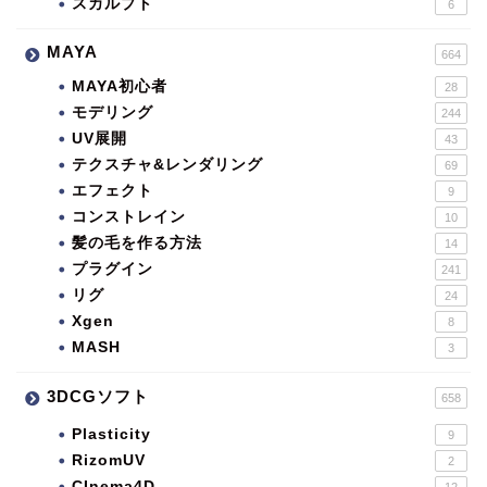
スカルプト
6
MAYA
664
MAYA初心者
28
モデリング
244
UV展開
43
テクスチャ&レンダリング
69
エフェクト
9
コンストレイン
10
髪の毛を作る方法
14
プラグイン
241
リグ
24
Xgen
8
MASH
3
3DCGソフト
658
Plasticity
9
RizomUV
2
CInema4D
12