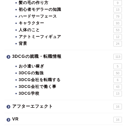
髪の毛の作り方
9
初心者モデラーの知識
13
ハードサーフェース
79
キャラクター
93
人体のこと
53
アナトミーフィギュア
12
背景
24
3DCGの就職・転職情報
113
お小遣い稼ぎ
5
3DCGの勉強
50
3DCG会社を転職する
6
3DCG会社で働く事
43
3DCG学校
13
アフターエフェクト
16
VR
16