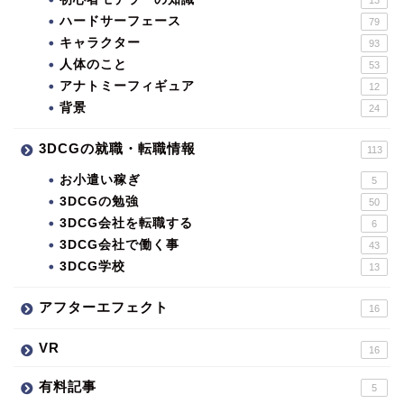
ハードサーフェース
79
キャラクター
93
人体のこと
53
アナトミーフィギュア
12
背景
24
3DCGの就職・転職情報
113
お小遣い稼ぎ
5
3DCGの勉強
50
3DCG会社を転職する
6
3DCG会社で働く事
43
3DCG学校
13
アフターエフェクト
16
VR
16
有料記事
5