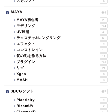
スカルプト
6
MAYA
664
MAYA初心者
28
モデリング
244
UV展開
43
テクスチャ&レンダリング
69
エフェクト
9
コンストレイン
10
髪の毛を作る方法
14
プラグイン
241
リグ
24
Xgen
8
MASH
3
3DCGソフト
657
Plasticity
9
RizomUV
2
CInema4D
12