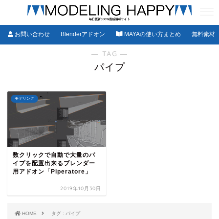
お問い合わせ
Blenderアドオン
MAYAの使い方まとめ
無料素材
― TAG ―
パイプ
モデリング
数クリックで自動で大量のパ
イプを配置出来るブレンダー
用アドオン「Piperatore」
2019年10月30日
HOME
タグ : パイプ