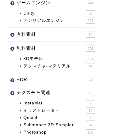
ゲームエンジン
244
Unity
38
アンリアルエンジン
208
有料素材
84
無料素材
295
3Dモデル
131
テクスチャ-マテリアル
118
HDRI
21
テクスチャ関連
362
InstaMat
7
イラストレーター
14
Quixel
3
Substance 3D Sampler
14
Photoshop
130