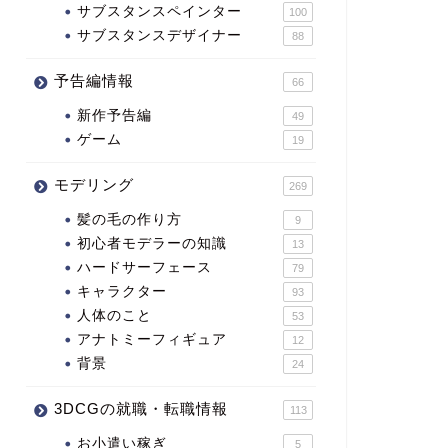
サブスタンスペインター
100
サブスタンスデザイナー
88
予告編情報
66
新作予告編
49
ゲーム
19
モデリング
269
髪の毛の作り方
9
初心者モデラーの知識
13
ハードサーフェース
79
キャラクター
93
人体のこと
53
アナトミーフィギュア
12
背景
24
3DCGの就職・転職情報
113
お小遣い稼ぎ
5