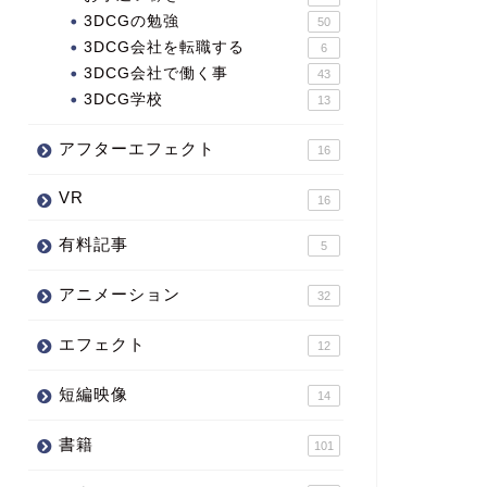
3DCGの勉強
50
3DCG会社を転職する
6
3DCG会社で働く事
43
3DCG学校
13
アフターエフェクト
16
VR
16
有料記事
5
アニメーション
32
エフェクト
12
短編映像
14
書籍
101