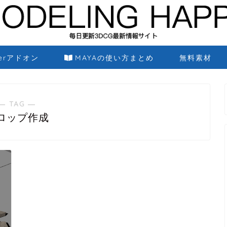
derアドオン
MAYAの使い方まとめ
無料素材
― TAG ―
ロップ作成