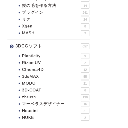
髪の毛を作る方法
14
プラグイン
241
リグ
24
Xgen
8
MASH
3
3DCGソフト
657
Plasticity
9
RizomUV
2
CInema4D
12
3dsMAX
55
MODO
21
3D-COAT
6
zbrush
198
マーベラスデザイナー
16
Houdini
21
NUKE
2