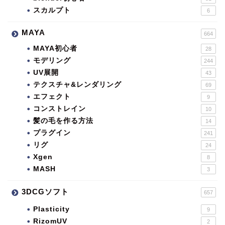
スカルプト
6
MAYA
664
MAYA初心者
28
モデリング
244
UV展開
43
テクスチャ&レンダリング
69
エフェクト
9
コンストレイン
10
髪の毛を作る方法
14
プラグイン
241
リグ
24
Xgen
8
MASH
3
3DCGソフト
657
Plasticity
9
RizomUV
2