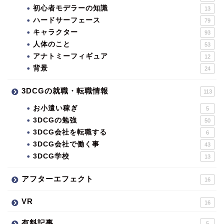
初心者モデラーの知識
13
ハードサーフェース
79
キャラクター
93
人体のこと
53
アナトミーフィギュア
12
背景
24
3DCGの就職・転職情報
113
お小遣い稼ぎ
5
3DCGの勉強
50
3DCG会社を転職する
6
3DCG会社で働く事
43
3DCG学校
13
アフターエフェクト
16
VR
16
有料記事
5