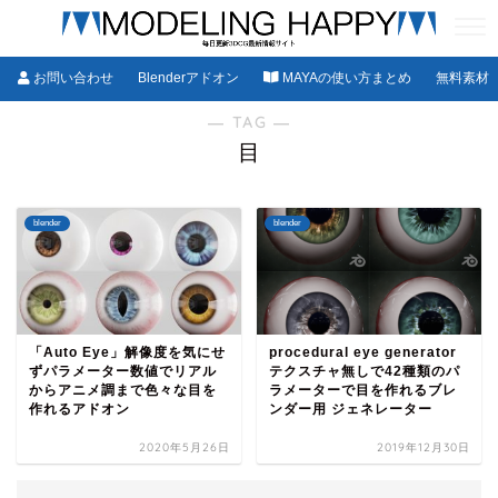
お問い合わせ
Blenderアドオン
MAYAの使い方まとめ
無料素材
― TAG ―
目
blender
blender
「Auto Eye」解像度を気にせ
procedural eye generator
ずパラメーター数値でリアル
テクスチャ無しで42種類のパ
からアニメ調まで色々な目を
ラメーターで目を作れるブレ
作れるアドオン
ンダー用 ジェネレーター
2020年5月26日
2019年12月30日