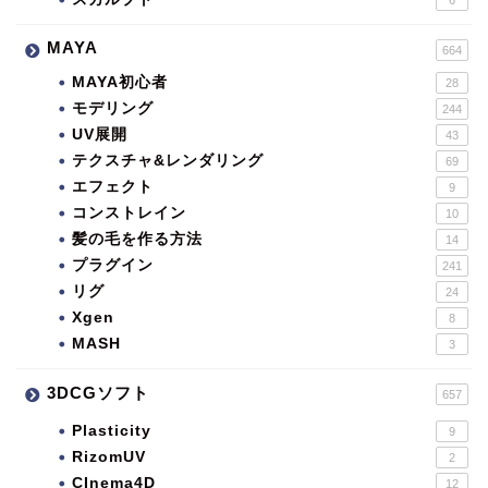
MAYA
664
MAYA初心者
28
モデリング
244
UV展開
43
テクスチャ&レンダリング
69
エフェクト
9
コンストレイン
10
髪の毛を作る方法
14
プラグイン
241
リグ
24
Xgen
8
MASH
3
3DCGソフト
657
Plasticity
9
RizomUV
2
CInema4D
12