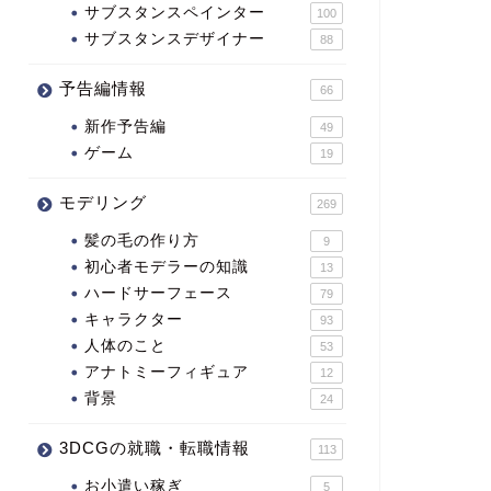
サブスタンスペインター
100
サブスタンスデザイナー
88
予告編情報
66
新作予告編
49
ゲーム
19
モデリング
269
髪の毛の作り方
9
初心者モデラーの知識
13
ハードサーフェース
79
キャラクター
93
人体のこと
53
アナトミーフィギュア
12
背景
24
3DCGの就職・転職情報
113
お小遣い稼ぎ
5