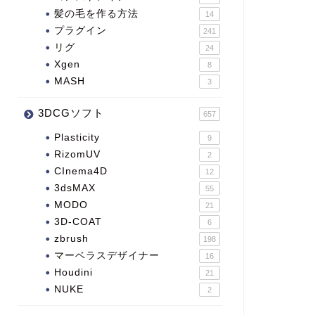
髪の毛を作る方法
14
プラグイン
241
リグ
24
Xgen
8
MASH
3
3DCGソフト
657
Plasticity
9
RizomUV
2
CInema4D
12
3dsMAX
55
MODO
21
3D-COAT
6
zbrush
198
マーベラスデザイナー
16
Houdini
21
NUKE
2