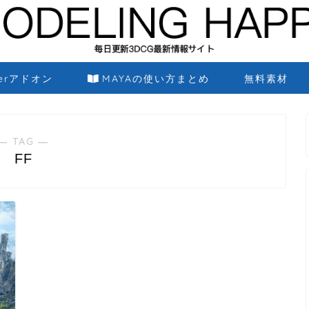
derアドオン
MAYAの使い方まとめ
無料素材
― TAG ―
FF