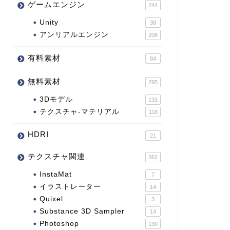
ゲームエンジン
244
Unity
38
アンリアルエンジン
208
有料素材
84
無料素材
295
3Dモデル
131
テクスチャ-マテリアル
118
HDRI
21
テクスチャ関連
362
InstaMat
7
イラストレーター
14
Quixel
3
Substance 3D Sampler
14
Photoshop
130