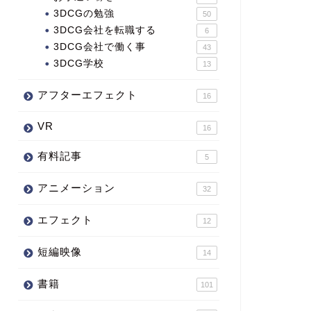
3DCGの勉強
50
3DCG会社を転職する
6
3DCG会社で働く事
43
3DCG学校
13
アフターエフェクト
16
VR
16
有料記事
5
アニメーション
32
エフェクト
12
短編映像
14
書籍
101