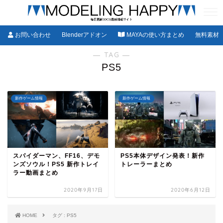
お問い合わせ
Blenderアドオン
MAYAの使い方まとめ
無料素材
― TAG ―
PS5
新作ゲーム情報
新作ゲーム情報
スパイダーマン、FF16、デモ
PS5本体デザイン発表！新作
ンズソウル！PS5 新作トレイ
トレーラーまとめ
ラー動画まとめ
2020年9月17日
2020年6月12日
HOME
タグ : PS5