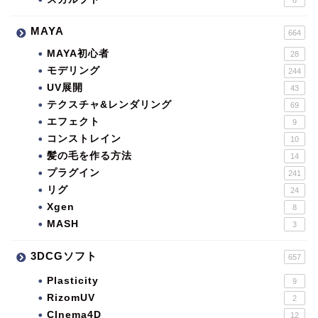
MAYA
664
MAYA初心者
28
モデリング
244
UV展開
43
テクスチャ&レンダリング
69
エフェクト
9
コンストレイン
10
髪の毛を作る方法
14
プラグイン
241
リグ
24
Xgen
8
MASH
3
3DCGソフト
657
Plasticity
9
RizomUV
2
CInema4D
12