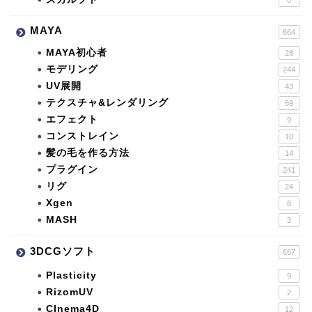
MAYA
664
MAYA初心者
28
モデリング
244
UV展開
43
テクスチャ&レンダリング
69
エフェクト
9
コンストレイン
10
髪の毛を作る方法
14
プラグイン
241
リグ
24
Xgen
8
MASH
3
3DCGソフト
657
Plasticity
9
RizomUV
2
CInema4D
12