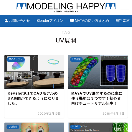
お問い合わせ
Blenderアドオン
MAYAの使い方まとめ
無料素材
― TAG ―
UV展開
3DCGソフト
UV展開
Keyshot9.1でCADモデルの
MAYAでUV展開するのに主に
UV展開ができるようになりま
使う機能は３つです！初心者
した。
向けチュートリアル記事！
2020年2月13日
2018年4月11日
MAYA
UV展開