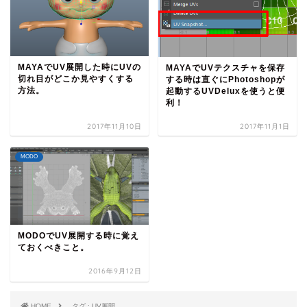
MAYAでUV展開した時にUVの
MAYAでUVテクスチャを保存
切れ目がどこか見やすくする
する時は直ぐにPhotoshopが
方法。
起動するUVDeluxを使うと便
利！
2017年11月10日
2017年11月1日
MODO
MODOでUV展開する時に覚え
ておくべきこと。
2016年9月12日
HOME
タグ : UV展開