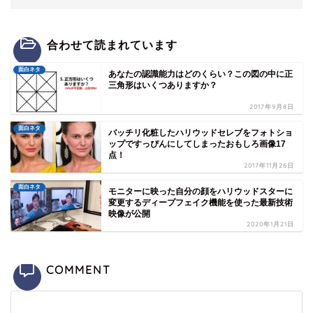
合わせて読まれています
面白ネタ
あなたの認識能力はどのくらい？この図の中に正
三角形はいくつありますか？
2017年9月8日
面白ネタ
バッチリ化粧したハリウッドセレブをフォトショ
ップですっぴんにしてしまったおもしろ画像17
点！
2017年11月26日
面白ネタ
モニターに映った自分の顔をハリウッドスターに
変更するディープフェイク機能を使った最新技術
映像が公開
2020年1月21日
COMMENT