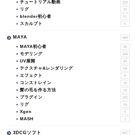
チュートリアル動画
229
リグ
33
blender初心者
51
スカルプト
6
MAYA
664
MAYA初心者
28
モデリング
244
UV展開
43
テクスチャ&レンダリング
69
エフェクト
9
コンストレイン
10
髪の毛を作る方法
14
プラグイン
241
リグ
24
Xgen
8
MASH
3
3DCGソフト
657