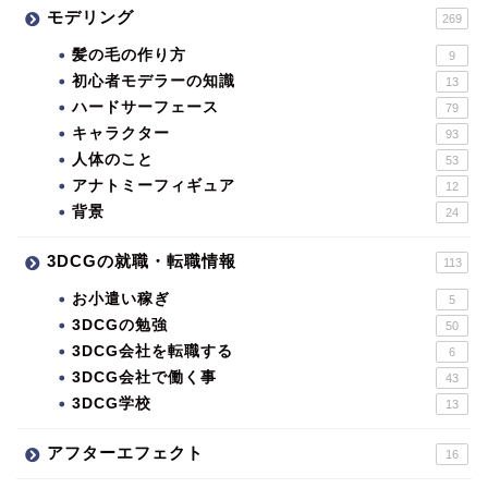
モデリング
269
髪の毛の作り方
9
初心者モデラーの知識
13
ハードサーフェース
79
キャラクター
93
人体のこと
53
アナトミーフィギュア
12
背景
24
3DCGの就職・転職情報
113
お小遣い稼ぎ
5
3DCGの勉強
50
3DCG会社を転職する
6
3DCG会社で働く事
43
3DCG学校
13
アフターエフェクト
16