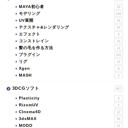
MAYA初心者
28
モデリング
244
UV展開
43
テクスチャ&レンダリング
69
エフェクト
9
コンストレイン
10
髪の毛を作る方法
14
プラグイン
241
リグ
24
Xgen
8
MASH
3
3DCGソフト
657
Plasticity
9
RizomUV
2
CInema4D
12
3dsMAX
55
MODO
21