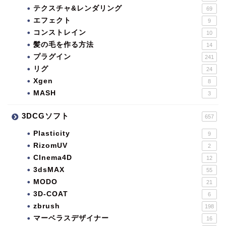
テクスチャ&レンダリング
69
エフェクト
9
コンストレイン
10
髪の毛を作る方法
14
プラグイン
241
リグ
24
Xgen
8
MASH
3
3DCGソフト
657
Plasticity
9
RizomUV
2
CInema4D
12
3dsMAX
55
MODO
21
3D-COAT
6
zbrush
198
マーベラスデザイナー
16