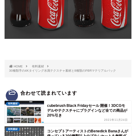
HOME
有料素材
30種類手の4Kタイリング水滴テクスチャ素材と8種類のPBRマテリアルパック
合わせて読まれています
有料素材
cubebrush Black Fridayセール 開催！3DCGモ
デルやテクスチャにプラグインなど全ての商品が
20%引き
2021年11月24日
有料素材
コンセプトアーティストのBenedick Banaさんが
使っている200種類以上のブラシセットを無料ダ