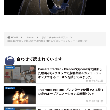
HOME
blender
テクスチャ&マテリアル
Blenderでエッジ部分にだけ汚れを付けるプロシージャルノードの作り方
合わせて読まれています
blender
Camera Tracker – Blenderでiphone等で撮影し
た動画から2クリックで点群生成＆カメラトラッ
キングできるアドオンを試してみました。
2025年9月21日
blender
True-Vdb Fire Pack ブレンダーで使用できる様々
な炎のループアニメーション13種類パック
2021年12月1日
blender