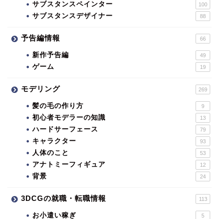
サブスタンスペインター
100
サブスタンスデザイナー
88
予告編情報
66
新作予告編
49
ゲーム
19
モデリング
269
髪の毛の作り方
9
初心者モデラーの知識
13
ハードサーフェース
79
キャラクター
93
人体のこと
53
アナトミーフィギュア
12
背景
24
3DCGの就職・転職情報
113
お小遣い稼ぎ
5