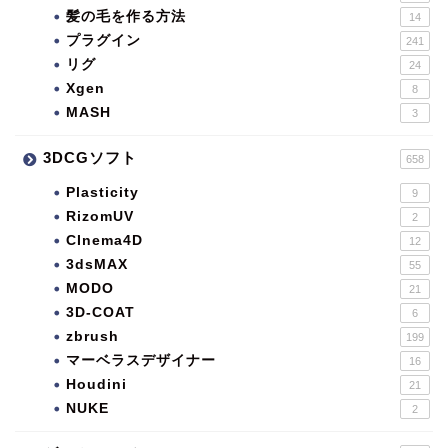
髪の毛を作る方法
14
プラグイン
241
リグ
24
Xgen
8
MASH
3
3DCGソフト
658
Plasticity
9
RizomUV
2
CInema4D
12
3dsMAX
55
MODO
21
3D-COAT
6
zbrush
199
マーベラスデザイナー
16
Houdini
21
NUKE
2