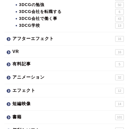
3DCGの勉強
50
3DCG会社を転職する
6
3DCG会社で働く事
43
3DCG学校
13
アフターエフェクト
16
VR
16
有料記事
5
アニメーション
32
エフェクト
12
短編映像
14
書籍
101