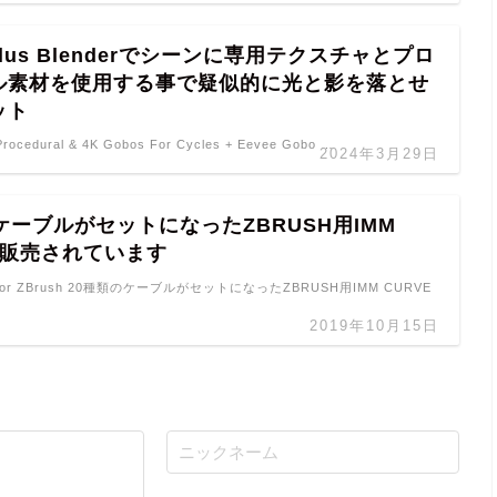
 Plus Blenderでシーンに専用テクスチャとプロ
ル素材を使用する事で疑似的に光と影を落とせ
ット
 Procedural & 4K Gobos For Cycles + Eevee Gobo …
2024年3月29日
ケーブルがセットになったZBRUSH用IMM
が販売されています
le for ZBrush 20種類のケーブルがセットになったZBRUSH用IMM CURVE
2019年10月15日