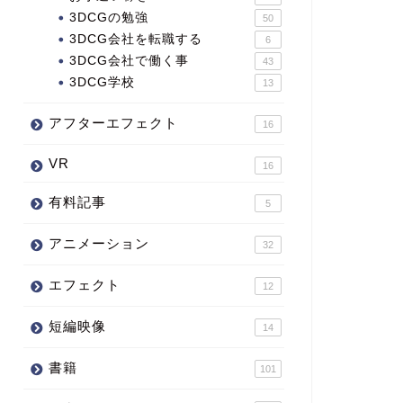
3DCGの勉強
50
3DCG会社を転職する
6
3DCG会社で働く事
43
3DCG学校
13
アフターエフェクト
16
VR
16
有料記事
5
アニメーション
32
エフェクト
12
短編映像
14
書籍
101