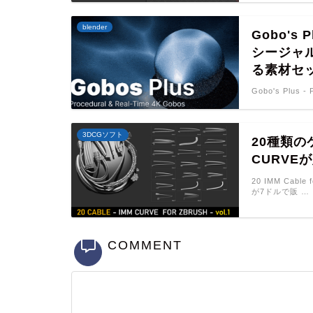
blender
Gobo's
シージャ
る素材セ
Gobo's Plus -
3DCGソフト
20種類の
CURVE
20 IMM Cab
が7ドルで販 …
COMMENT