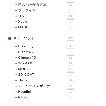
髪の毛を作る方法
14
プラグイン
241
リグ
24
Xgen
8
MASH
3
3DCGソフト
657
Plasticity
9
RizomUV
2
CInema4D
12
3dsMAX
55
MODO
21
3D-COAT
6
zbrush
198
マーベラスデザイナー
16
Houdini
21
NUKE
2