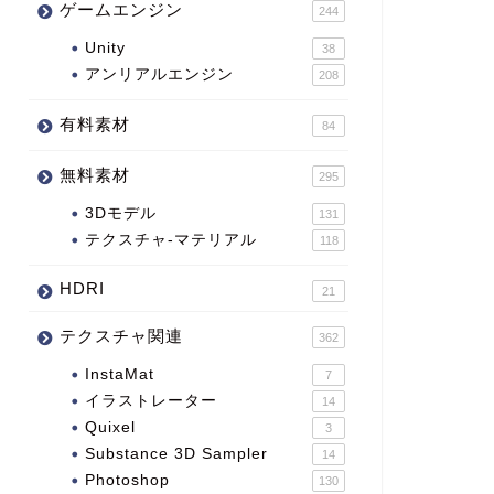
ゲームエンジン
244
Unity
38
アンリアルエンジン
208
有料素材
84
無料素材
295
3Dモデル
131
テクスチャ-マテリアル
118
HDRI
21
テクスチャ関連
362
InstaMat
7
イラストレーター
14
Quixel
3
Substance 3D Sampler
14
Photoshop
130