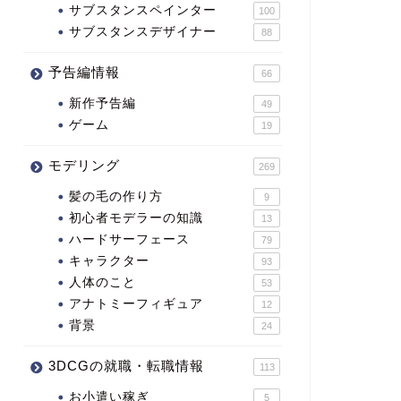
サブスタンスペインター
100
サブスタンスデザイナー
88
予告編情報
66
新作予告編
49
ゲーム
19
モデリング
269
髪の毛の作り方
9
初心者モデラーの知識
13
ハードサーフェース
79
キャラクター
93
人体のこと
53
アナトミーフィギュア
12
背景
24
3DCGの就職・転職情報
113
お小遣い稼ぎ
5