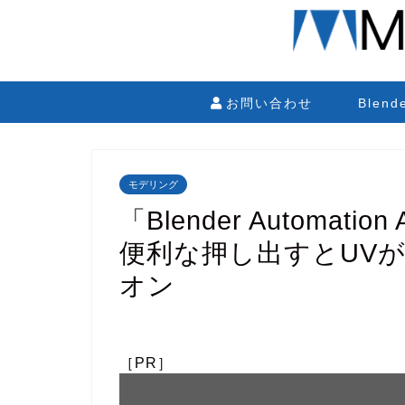
お問い合わせ
Blen
モデリング
「Blender Automat
便利な押し出すとUV
オン
［PR］