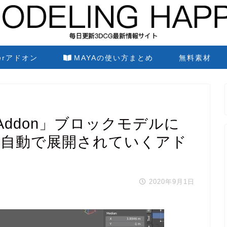
derアドオン
MAYAの使い方まとめ
無料素材
ion Addon」ブロックモデルに
が自動で展開されていくアド
2020年9月1日