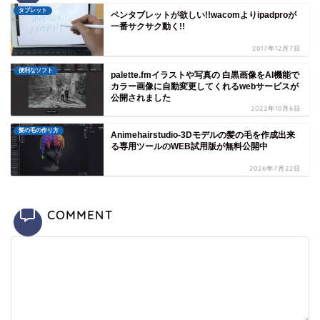
タブレット
ペンタブレットが欲しい!!wacomよりipadproが
一番サクサク動く!!
2017年12月7日
便利なソフト
palette.fmイラストや写真の 白黒画像をAI機能で
カラー画像に自動変更してくれるwebサービスが
公開されました
2022年10月6日
髪の毛の作り方
Animehairstudio-3Dモデルの髪の毛を作成出来
る専用ツールのWEB試用版が無料公開中
2026年7月22日
COMMENT