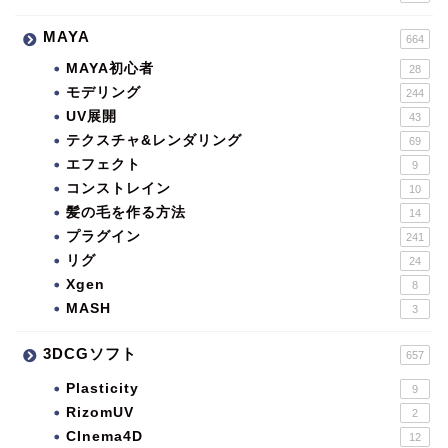
MAYA
664
MAYA初心者
28
モデリング
244
UV展開
43
テクスチャ&レンダリング
69
エフェクト
9
コンストレイン
10
髪の毛を作る方法
14
プラグイン
241
リグ
24
Xgen
8
MASH
3
3DCGソフト
657
Plasticity
9
RizomUV
2
CInema4D
12