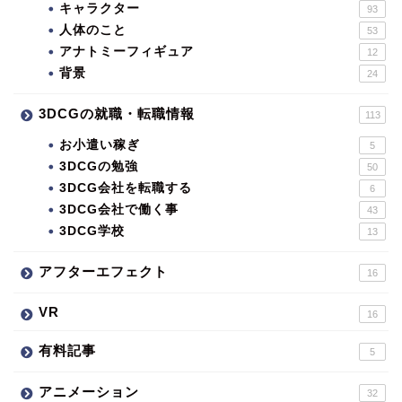
キャラクター
93
人体のこと
53
アナトミーフィギュア
12
背景
24
3DCGの就職・転職情報
113
お小遣い稼ぎ
5
3DCGの勉強
50
3DCG会社を転職する
6
3DCG会社で働く事
43
3DCG学校
13
アフターエフェクト
16
VR
16
有料記事
5
アニメーション
32