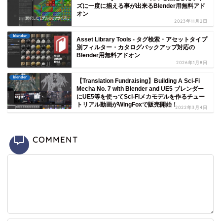
ズに一度に揃える事が出来るBlender用無料アド
オン
2023年11月2日
blender
Asset Library Tools - タグ検索・アセットタイプ
別フィルター・カタログバックアップ対応の
Blender用無料アドオン
2026年1月8日
blender
【Translation Fundraising】Building A Sci-Fi
Mecha No. 7 with Blender and UE5 ブレンダー
にUE5等を使ってSci-Fiメカモデルを作るチュー
トリアル動画がWingFoxで販売開始！
2022年3月4日
COMMENT