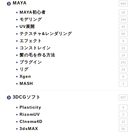
MAYA
664
MAYA初心者
28
モデリング
244
UV展開
43
テクスチャ&レンダリング
69
エフェクト
9
コンストレイン
10
髪の毛を作る方法
14
プラグイン
241
リグ
24
Xgen
8
MASH
3
3DCGソフト
657
Plasticity
9
RizomUV
2
CInema4D
12
3dsMAX
55