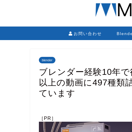
お問い合わせ
Blen
blender
ブレンダー経験10年で
以上の動画に497種
ています
［PR］