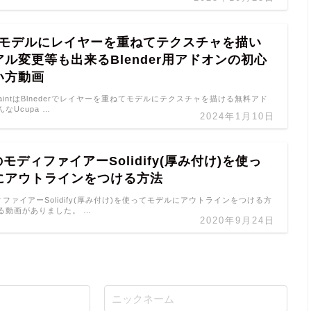
intモデルにレイヤーを重ねてテクスチャを描い
ル変更等も出来るBlender用アドオンの初心
い方動画
UcupaintはBlnederでレイヤーを重ねてモデルにテクスチャを描ける無料アド
なUcupa …
2024年1月10日
rのモディファイアーSolidify(厚み付け)を使っ
にアウトラインをつける方法
モディファイアーSolidify(厚み付け)を使ってモデルにアウトラインをつける方
る動画がありました。 …
2020年9月24日