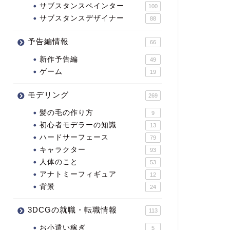
サブスタンスペインター
100
サブスタンスデザイナー
88
予告編情報
66
新作予告編
49
ゲーム
19
モデリング
269
髪の毛の作り方
9
初心者モデラーの知識
13
ハードサーフェース
79
キャラクター
93
人体のこと
53
アナトミーフィギュア
12
背景
24
3DCGの就職・転職情報
113
お小遣い稼ぎ
5