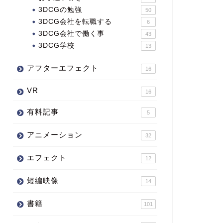
3DCGの勉強
50
3DCG会社を転職する
6
3DCG会社で働く事
43
3DCG学校
13
アフターエフェクト
16
VR
16
有料記事
5
アニメーション
32
エフェクト
12
短編映像
14
書籍
101