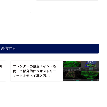
間
ブレンダーの頂点ペイントを
を
使って部分的にジオメトリー
ノードを使って草と石...