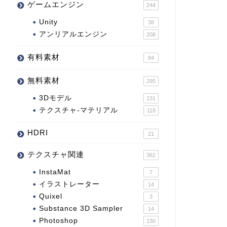
ゲームエンジン
244
Unity
38
アンリアルエンジン
208
有料素材
84
無料素材
295
3Dモデル
131
テクスチャ-マテリアル
118
HDRI
21
テクスチャ関連
362
InstaMat
7
イラストレーター
14
Quixel
3
Substance 3D Sampler
14
Photoshop
130