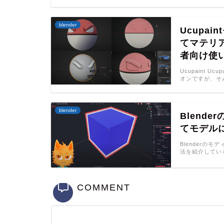
blender
Ucupa
てマテリア
者向け使
Ucupaint 
オンですが、そん
blender
Blende
てモデル
Blenderの
法を紹介してい
COMMENT