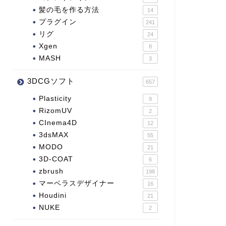
髪の毛を作る方法
14
プラグイン
241
リグ
24
Xgen
8
MASH
3
3DCGソフト
657
Plasticity
9
RizomUV
2
CInema4D
12
3dsMAX
55
MODO
21
3D-COAT
6
zbrush
198
マーベラスデザイナー
16
Houdini
21
NUKE
2