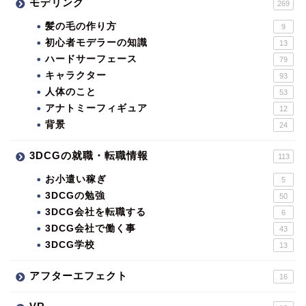
モデリング
269
髪の毛の作り方
9
初心者モデラーの知識
13
ハードサーフェース
79
キャラクター
93
人体のこと
53
アナトミーフィギュア
12
背景
24
3DCGの就職・転職情報
113
お小遣い稼ぎ
5
3DCGの勉強
50
3DCG会社を転職する
6
3DCG会社で働く事
43
3DCG学校
13
アフターエフェクト
16