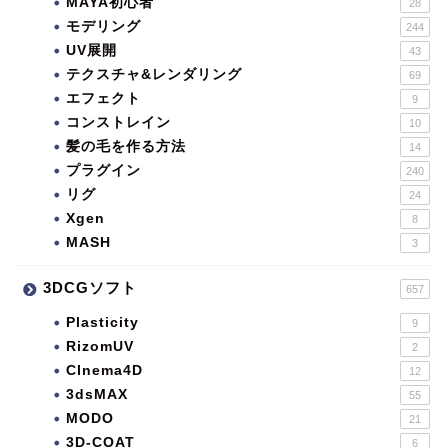
MAYA初心者
28
モデリング
244
UV展開
43
テクスチャ&レンダリング
69
エフェクト
9
コンストレイン
10
髪の毛を作る方法
14
プラグイン
240
リグ
24
Xgen
8
MASH
3
3DCGソフト
657
Plasticity
9
RizomUV
2
CInema4D
12
3dsMAX
55
MODO
21
3D-COAT
6