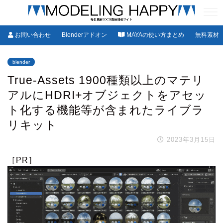
お問い合わせ
Blenderアドオン
MAYAの使い方まとめ
無料素材
blender
True-Assets 1900種類以上のマテリ
アルにHDRI+オブジェクトをアセッ
ト化する機能等が含まれたライブラ
リキット
2023年3月15日
［PR］