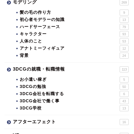
モデリング
269
髪の毛の作り方
9
初心者モデラーの知識
13
ハードサーフェース
79
キャラクター
93
人体のこと
53
アナトミーフィギュア
12
背景
24
3DCGの就職・転職情報
113
お小遣い稼ぎ
5
3DCGの勉強
50
3DCG会社を転職する
6
3DCG会社で働く事
43
3DCG学校
13
アフターエフェクト
16