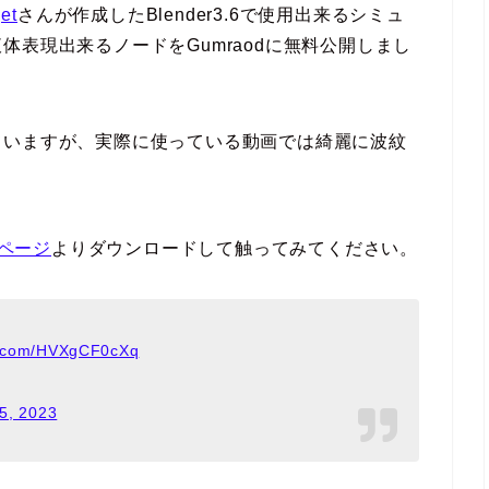
et
さんが作成したBlender3.6で使用出来るシミュ
表現出来るノードをGumraodに無料公開しまし
ていますが、実際に使っている動画では綺麗に波紋
ページ
よりダウンロードして触ってみてください。
er.com/HVXgCF0cXq
5, 2023