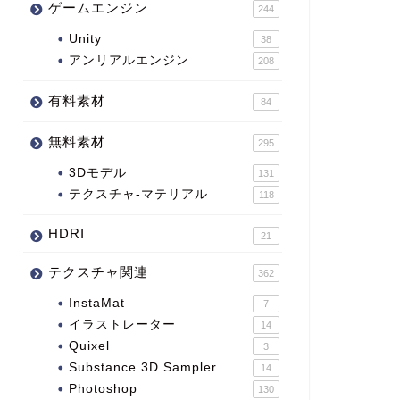
ゲームエンジン
244
Unity
38
アンリアルエンジン
208
有料素材
84
無料素材
295
3Dモデル
131
テクスチャ-マテリアル
118
HDRI
21
テクスチャ関連
362
InstaMat
7
イラストレーター
14
Quixel
3
Substance 3D Sampler
14
Photoshop
130