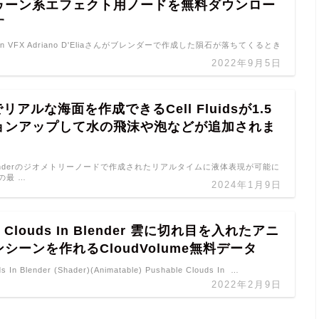
ゥーン系エフェクト用ノードを無料ダウンロー
す
 Toon VFX Adriano D'Eliaさんがブレンダーで作成した隕石が落ちてくるとき
2022年9月5日
rでリアルな海面を作成できるCell Fluidsが1.5
ョンアップして水の飛沫や泡などが追加されま
ds Blenderのジオメトリーノードで作成されたリアルタイムに液体表現が可能に
dsの最 …
2024年1月9日
le Clouds In Blender 雲に切れ目を入れたアニ
シーンを作れるCloudVolume無料データ
s In Blender (Shader)(Animatable) Pushable Clouds In …
2022年2月9日