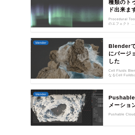
種類のト
ド出来ま
Procedural
のエフェクト …
blender
Blende
にバージ
した
Cell Flui
なるCell Fuil
blender
Pushab
メーション
Pushable Cloud