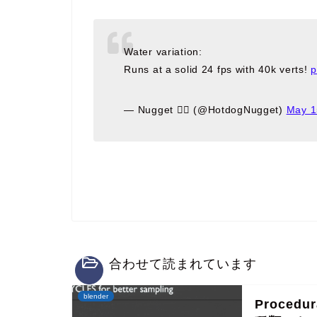
Water variation:
Runs at a solid 24 fps with 40k verts!
p
— Nugget 🏳️‍🌈 (@HotdogNugget)
May 1
合わせて読まれています
blender
Procedu