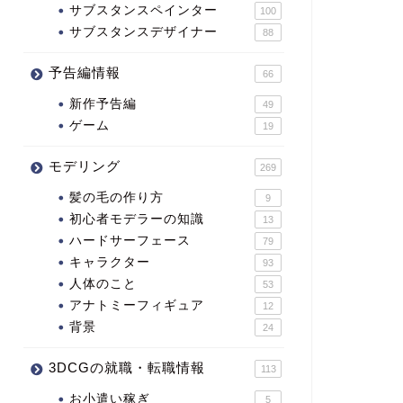
サブスタンスペインター
100
サブスタンスデザイナー
88
予告編情報
66
新作予告編
49
ゲーム
19
モデリング
269
髪の毛の作り方
9
初心者モデラーの知識
13
ハードサーフェース
79
キャラクター
93
人体のこと
53
アナトミーフィギュア
12
背景
24
3DCGの就職・転職情報
113
お小遣い稼ぎ
5