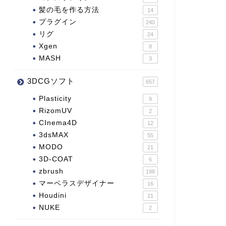
髪の毛を作る方法
14
プラグイン
240
リグ
24
Xgen
8
MASH
3
3DCGソフト
657
Plasticity
9
RizomUV
2
CInema4D
12
3dsMAX
55
MODO
21
3D-COAT
6
zbrush
198
マーベラスデザイナー
16
Houdini
21
NUKE
2