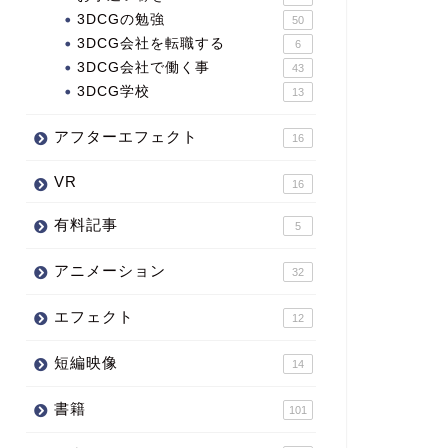
3DCGの勉強
50
3DCG会社を転職する
6
3DCG会社で働く事
43
3DCG学校
13
アフターエフェクト
16
VR
16
有料記事
5
アニメーション
32
エフェクト
12
短編映像
14
書籍
101