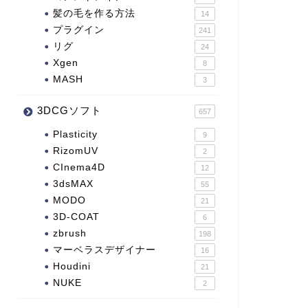
髪の毛を作る方法
14
プラグイン
241
リグ
24
Xgen
8
MASH
3
3DCGソフト
657
Plasticity
9
RizomUV
2
CInema4D
12
3dsMAX
55
MODO
21
3D-COAT
6
zbrush
198
マーベラスデザイナー
16
Houdini
21
NUKE
2