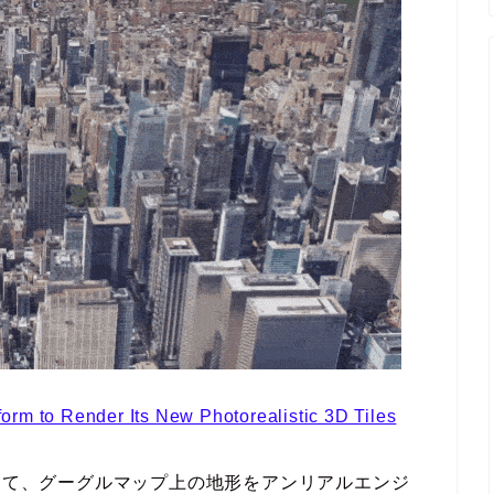
orm to Render Its New Photorealistic 3D Tiles
ormと提携して、グーグルマップ上の地形をアンリアルエンジ