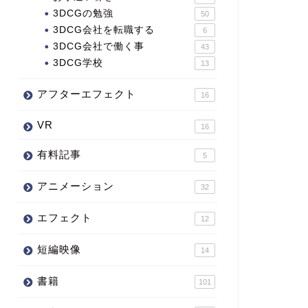
3DCGの勉強
50
3DCG会社を転職する
6
3DCG会社で働く事
43
3DCG学校
13
アフターエフェクト
16
VR
16
有料記事
5
アニメーション
32
エフェクト
12
短編映像
14
書籍
101