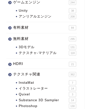
ゲームエンジン
244
Unity
38
アンリアルエンジン
208
有料素材
84
無料素材
295
3Dモデル
131
テクスチャ-マテリアル
118
HDRI
21
テクスチャ関連
362
InstaMat
7
イラストレーター
14
Quixel
3
Substance 3D Sampler
14
Photoshop
130