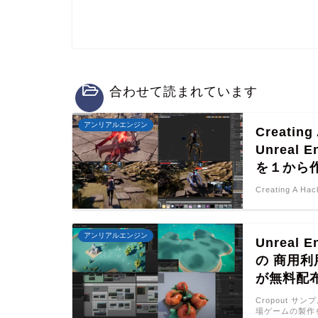
合わせて読まれています
アンリアルエンジン
Creating
Unrea
を１から
Creating A H
アンリアルエンジン
Unrea
の 商用利
が無料配
Cropout サ
場ゲームの製作