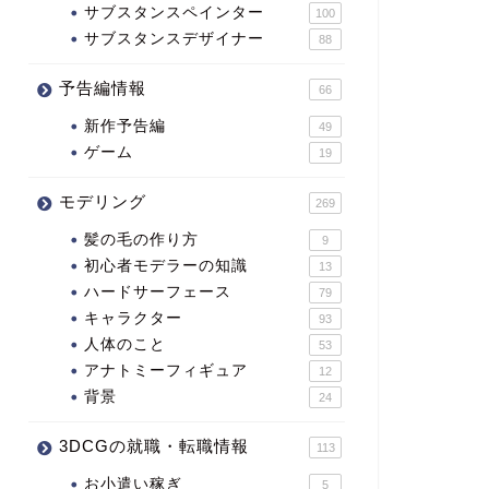
サブスタンスペインター
100
サブスタンスデザイナー
88
予告編情報
66
新作予告編
49
ゲーム
19
モデリング
269
髪の毛の作り方
9
初心者モデラーの知識
13
ハードサーフェース
79
キャラクター
93
人体のこと
53
アナトミーフィギュア
12
背景
24
3DCGの就職・転職情報
113
お小遣い稼ぎ
5