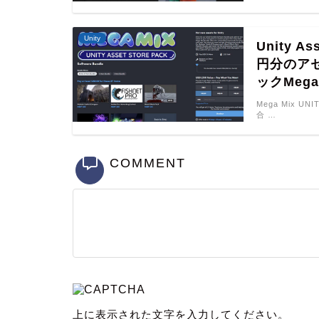
Unity
Unity 
円分のア
ックMeg
Mega Mix UN
合 …
COMMENT
上に表示された文字を入力してください。