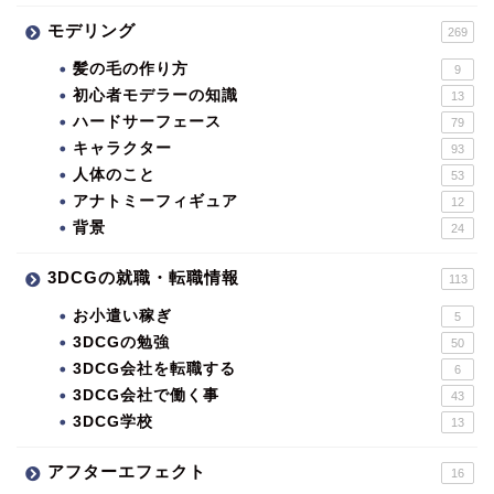
モデリング
269
髪の毛の作り方
9
初心者モデラーの知識
13
ハードサーフェース
79
キャラクター
93
人体のこと
53
アナトミーフィギュア
12
背景
24
3DCGの就職・転職情報
113
お小遣い稼ぎ
5
3DCGの勉強
50
3DCG会社を転職する
6
3DCG会社で働く事
43
3DCG学校
13
アフターエフェクト
16