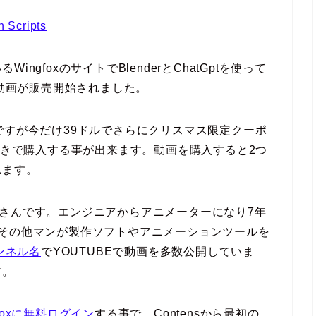
 Scripts
gfoxのサイトでBlenderとChatGptを使って
ル動画が販売開始されました。
ですが今だけ39ドルでさらにクリスマス限定クーポ
%引きで購入する事が出来ます。動画を購入すると2つ
れます。
eemさんです。エンジニアからアニメーターになり7年
nd、その他マンが製作ソフトやアニメーションツールを
ャンネル名
でYOUTUBEで動画を多数公開していま
す。
gfoxに無料ログイン
する事で、Contensから最初の