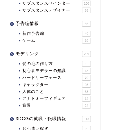
サブスタンスペインター
100
サブスタンスデザイナー
88
予告編情報
66
新作予告編
49
ゲーム
19
モデリング
269
髪の毛の作り方
9
初心者モデラーの知識
13
ハードサーフェース
79
キャラクター
93
人体のこと
53
アナトミーフィギュア
12
背景
24
3DCGの就職・転職情報
113
お小遣い稼ぎ
5