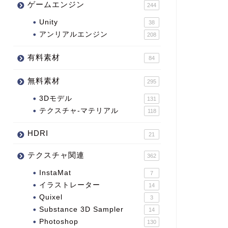
ゲームエンジン
244
Unity
38
アンリアルエンジン
208
有料素材
84
無料素材
295
3Dモデル
131
テクスチャ-マテリアル
118
HDRI
21
テクスチャ関連
362
InstaMat
7
イラストレーター
14
Quixel
3
Substance 3D Sampler
14
Photoshop
130