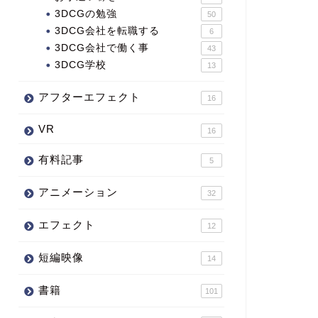
3DCGの勉強
50
3DCG会社を転職する
6
3DCG会社で働く事
43
3DCG学校
13
アフターエフェクト
16
VR
16
有料記事
5
アニメーション
32
エフェクト
12
短編映像
14
書籍
101