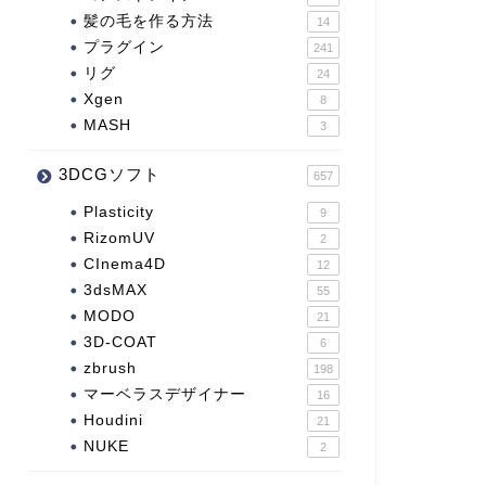
髪の毛を作る方法
14
プラグイン
241
リグ
24
Xgen
8
MASH
3
3DCGソフト
657
Plasticity
9
RizomUV
2
CInema4D
12
3dsMAX
55
MODO
21
3D-COAT
6
zbrush
198
マーベラスデザイナー
16
Houdini
21
NUKE
2