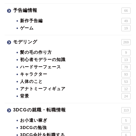
予告編情報
66
新作予告編
49
ゲーム
19
モデリング
269
髪の毛の作り方
9
初心者モデラーの知識
13
ハードサーフェース
79
キャラクター
93
人体のこと
53
アナトミーフィギュア
12
背景
24
3DCGの就職・転職情報
113
お小遣い稼ぎ
5
3DCGの勉強
50
3DCG会社を転職する
6