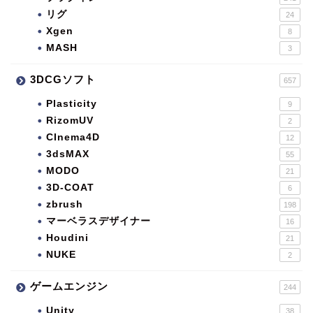
リグ
24
Xgen
8
MASH
3
3DCGソフト
657
Plasticity
9
RizomUV
2
CInema4D
12
3dsMAX
55
MODO
21
3D-COAT
6
zbrush
198
マーベラスデザイナー
16
Houdini
21
NUKE
2
ゲームエンジン
244
Unity
38