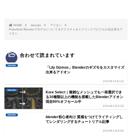
HOME
blender
アドオン
PixladGrid Blenderでモデルについてるテクスチャを１クリックでピクセル化出来るア
ドオン
合わせて読まれています
blender
「Lily Gizmos」Blenderのギズモをカスタマイズ
出来るアドオン
2020年10月1日
blender
Kore Select｜複雑なメッシュでも一発選択でき
る30種類以上の機能を搭載したBlenderアドオン
現在90%オフセール中
2026年3月22日
blender
blender初心者向け 質感をつけてライティングし
てレンダリングするチュートリアル記事
2020年3月29日