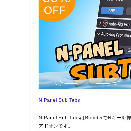
N Panel Sub Tabs
N Panel Sub TabsはBlende
アドオンです。