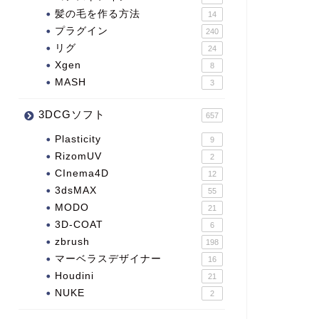
髪の毛を作る方法
14
プラグイン
240
リグ
24
Xgen
8
MASH
3
3DCGソフト
657
Plasticity
9
RizomUV
2
CInema4D
12
3dsMAX
55
MODO
21
3D-COAT
6
zbrush
198
マーベラスデザイナー
16
Houdini
21
NUKE
2