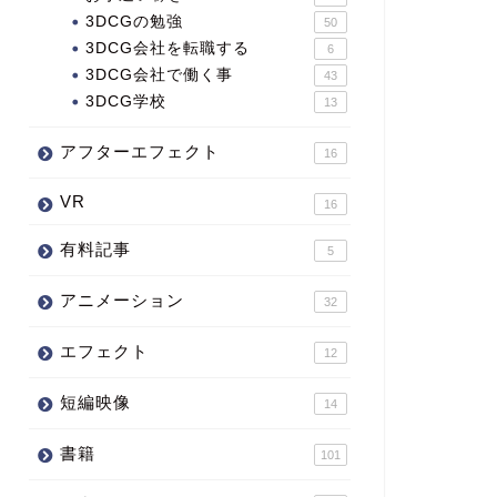
3DCGの勉強
50
3DCG会社を転職する
6
3DCG会社で働く事
43
3DCG学校
13
アフターエフェクト
16
VR
16
有料記事
5
アニメーション
32
エフェクト
12
短編映像
14
書籍
101