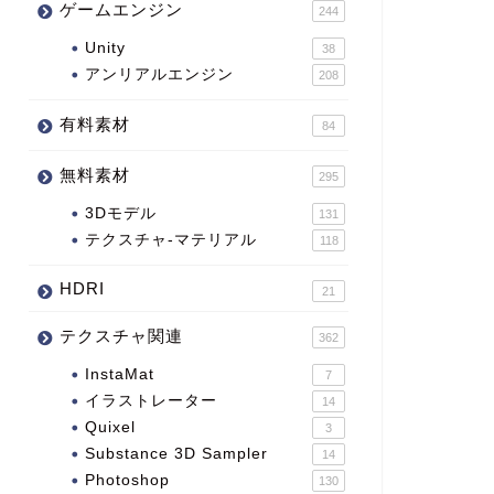
ゲームエンジン
244
Unity
38
アンリアルエンジン
208
有料素材
84
無料素材
295
3Dモデル
131
テクスチャ-マテリアル
118
HDRI
21
テクスチャ関連
362
InstaMat
7
イラストレーター
14
Quixel
3
Substance 3D Sampler
14
Photoshop
130