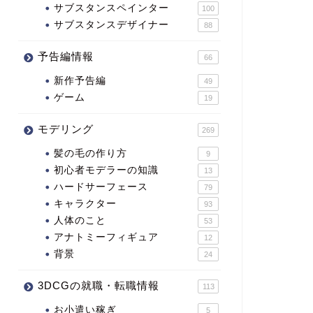
サブスタンスペインター
100
サブスタンスデザイナー
88
予告編情報
66
新作予告編
49
ゲーム
19
モデリング
269
髪の毛の作り方
9
初心者モデラーの知識
13
ハードサーフェース
79
キャラクター
93
人体のこと
53
アナトミーフィギュア
12
背景
24
3DCGの就職・転職情報
113
お小遣い稼ぎ
5