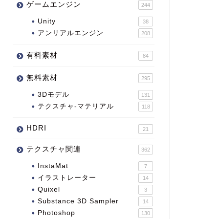
ゲームエンジン
244
Unity
38
アンリアルエンジン
208
有料素材
84
無料素材
295
3Dモデル
131
テクスチャ-マテリアル
118
HDRI
21
テクスチャ関連
362
InstaMat
7
イラストレーター
14
Quixel
3
Substance 3D Sampler
14
Photoshop
130