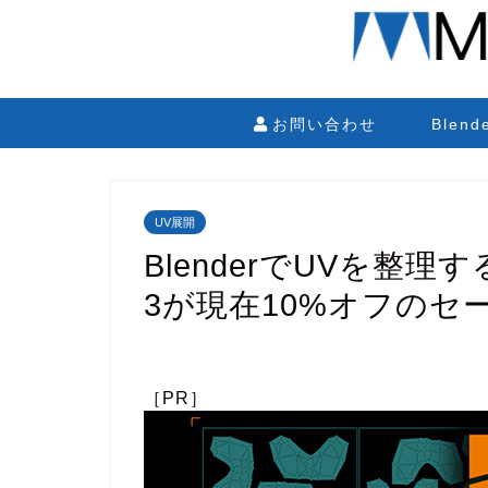
お問い合わせ
Blen
UV展開
BlenderでUVを整理す
3が現在10%オフのセ
［PR］