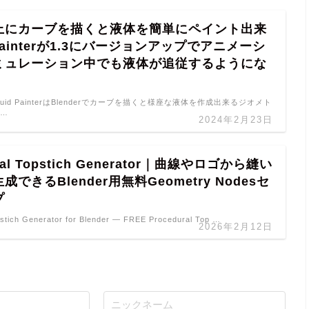
上にカーブを描くと液体を簡単にペイント出来
 Painterが1.3にバージョンアップでアニメーシ
ミュレーション中でも液体が追従するようにな
ter Fluid PainterはBlenderでカーブを描くと様座な液体を作成出来るジオメト
 …
2024年2月23日
ral Topstich Generator｜曲線やロゴから縫い
できるBlender用無料Geometry Nodesセ
プ
stich Generator for Blender — FREE Procedural Top …
2026年2月12日