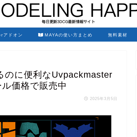
derアドオン
MAYAの使い方まとめ
無料素材
るのに便利なUvpackmaster
ール価格で販売中
2025年3月5日