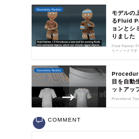
Geometry Nodes
モデルの
るFluid
ョンとシ
りました
Fluid Pain
リーノードです
Geometry Nodes
Procedu
目を自動生成
ットアッ
Procedural Top
COMMENT