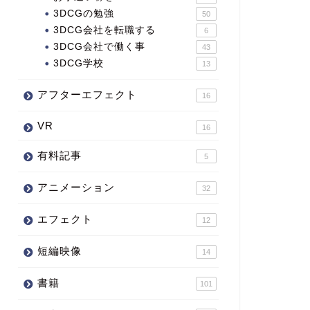
3DCGの勉強
50
3DCG会社を転職する
6
3DCG会社で働く事
43
3DCG学校
13
アフターエフェクト
16
VR
16
有料記事
5
アニメーション
32
エフェクト
12
短編映像
14
書籍
101