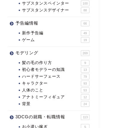
サブスタンスペインター
100
サブスタンスデザイナー
88
予告編情報
66
新作予告編
49
ゲーム
19
モデリング
269
髪の毛の作り方
9
初心者モデラーの知識
13
ハードサーフェース
79
キャラクター
93
人体のこと
53
アナトミーフィギュア
12
背景
24
3DCGの就職・転職情報
113
お小遣い稼ぎ
5