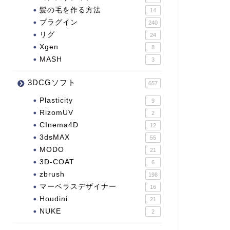
髪の毛を作る方法
14
プラグイン
240
リグ
24
Xgen
8
MASH
3
3DCGソフト
657
Plasticity
9
RizomUV
2
CInema4D
12
3dsMAX
55
MODO
21
3D-COAT
6
zbrush
198
マーベラスデザイナー
16
Houdini
21
NUKE
2