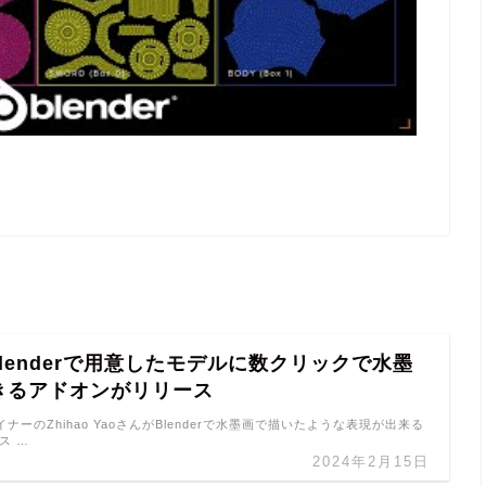
l Blenderで用意したモデルに数クリックで水墨
きるアドオンがリリース
DデザイナーのZhihao YaoさんがBlenderで水墨画で描いたような表現が出来る
ース …
2024年2月15日