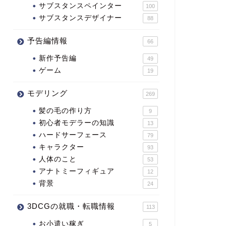
サブスタンスペインター
100
サブスタンスデザイナー
88
予告編情報
66
新作予告編
49
ゲーム
19
モデリング
269
髪の毛の作り方
9
初心者モデラーの知識
13
ハードサーフェース
79
キャラクター
93
人体のこと
53
アナトミーフィギュア
12
背景
24
3DCGの就職・転職情報
113
お小遣い稼ぎ
5