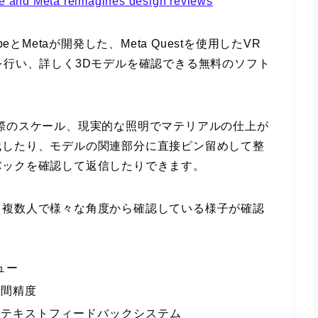
 and Meta reimagines design reviews
、AdobeとMetaが開発した、Meta Questを使用したVR
を行い、詳しく3Dモデルを確認できる無料のソフト
際のスケール、現実的な照明でマテリアルの仕上が
残したり、モデルの関連部分に直接ピン留めして整
バックを確認して返信したりできます。
を複数人で様々な角度から確認している様子が確認
ュー
空間精度
ンテキストフィードバックシステム