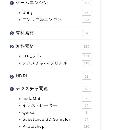
ゲームエンジン
244
Unity
38
アンリアルエンジン
208
有料素材
84
無料素材
295
3Dモデル
131
テクスチャ-マテリアル
118
HDRI
21
テクスチャ関連
362
InstaMat
7
イラストレーター
14
Quixel
3
Substance 3D Sampler
14
Photoshop
130