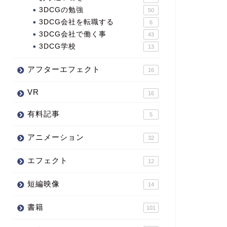
3DCGの勉強
50
3DCG会社を転職する
6
3DCG会社で働く事
43
3DCG学校
13
アフターエフェクト
16
VR
16
有料記事
5
アニメーション
32
エフェクト
12
短編映像
14
書籍
101