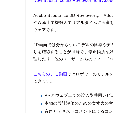
New Substance 3D Reviewer from Adobe
Adobe Substance 3D Reviewerは
やWeb上で複数人でリアルタイムに会議
ウェアです。
2D画面では分からないモデルの比率や実
りを確認することが可能で、修正箇所を
理したり、他のユーザーからのフィード
こちらのデモ動画
ではロボットのモデル
できます。
VRとウェブ上での没入型共同レビ
本物の設計評価のための実寸大の
音声とテキストコメントによるコ