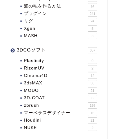
髪の毛を作る方法
14
プラグイン
241
リグ
24
Xgen
8
MASH
3
3DCGソフト
657
Plasticity
9
RizomUV
2
CInema4D
12
3dsMAX
55
MODO
21
3D-COAT
6
zbrush
198
マーベラスデザイナー
16
Houdini
21
NUKE
2