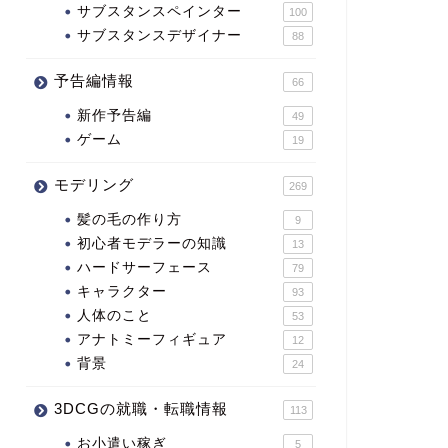
サブスタンスペインター
100
サブスタンスデザイナー
88
予告編情報
66
新作予告編
49
ゲーム
19
モデリング
269
髪の毛の作り方
9
初心者モデラーの知識
13
ハードサーフェース
79
キャラクター
93
人体のこと
53
アナトミーフィギュア
12
背景
24
3DCGの就職・転職情報
113
お小遣い稼ぎ
5