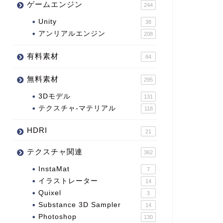
ゲームエンジン
244
Unity
38
アンリアルエンジン
208
有料素材
84
無料素材
295
3Dモデル
131
テクスチャ-マテリアル
118
HDRI
21
テクスチャ関連
362
InstaMat
7
イラストレーター
14
Quixel
3
Substance 3D Sampler
14
Photoshop
130