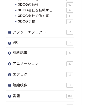
3DCGの勉強
50
3DCG会社を転職する
6
3DCG会社で働く事
43
3DCG学校
13
アフターエフェクト
16
VR
16
有料記事
5
アニメーション
32
エフェクト
12
短編映像
14
書籍
101