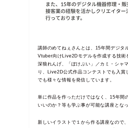
講師のめてねぇさんとは、15年間デジタ
Vtuber向けLive2Dモデルを作成する
深狼れんげ、「ぽけぶい」／カミ・シャマ、
り、Live2D公式作品コンテストでも入
でも様々な情報を発信しています。
単に作品を作っただけではなく、15年間
いいのか？等も学ぶ事が可能な講座とな
新しいイラストで１から作る講座なので