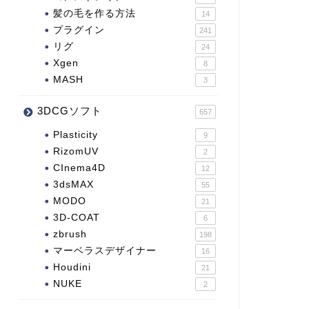
髪の毛を作る方法
14
プラグイン
241
リグ
24
Xgen
8
MASH
3
3DCGソフト
657
Plasticity
9
RizomUV
2
CInema4D
12
3dsMAX
55
MODO
21
3D-COAT
6
zbrush
198
マーベラスデザイナー
16
Houdini
21
NUKE
2