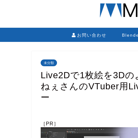
お問い合わせ
Blen
未分類
Live2Dで1枚絵を3
ねぇさんのVTuber用
ー
［PR］