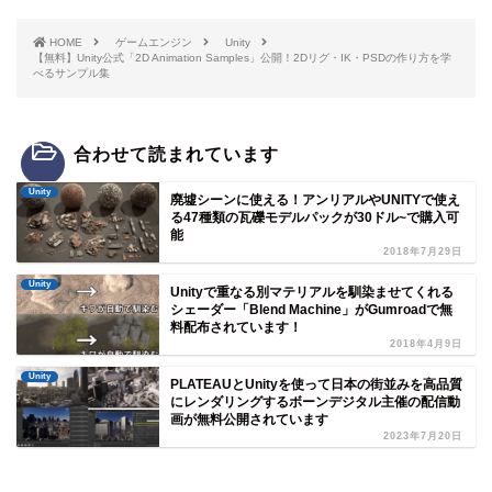
HOME
ゲームエンジン
Unity
【無料】Unity公式「2D Animation Samples」公開！2Dリグ・IK・PSDの作り方を学
べるサンプル集
合わせて読まれています
Unity
廃墟シーンに使える！アンリアルやUNITYで使え
る47種類の瓦礫モデルパックが30ドル~で購入可
能
2018年7月29日
Unity
Unityで重なる別マテリアルを馴染ませてくれる
シェーダー「Blend Machine」がGumroadで無
料配布されています！
2018年4月9日
Unity
PLATEAUとUnityを使って日本の街並みを高品質
にレンダリングするボーンデジタル主催の配信動
画が無料公開されています
2023年7月20日