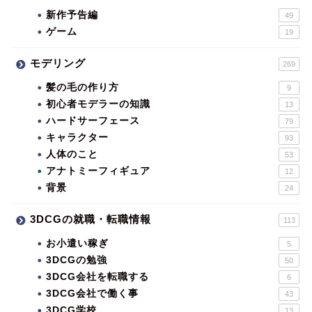
新作予告編
49
ゲーム
19
モデリング
269
髪の毛の作り方
9
初心者モデラーの知識
13
ハードサーフェース
79
キャラクター
93
人体のこと
53
アナトミーフィギュア
12
背景
24
3DCGの就職・転職情報
113
お小遣い稼ぎ
5
3DCGの勉強
50
3DCG会社を転職する
6
3DCG会社で働く事
43
3DCG学校
13