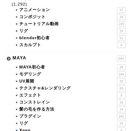
(1,292)
アニメーション
67
コンポジット
18
チュートリアル動画
229
リグ
33
blender初心者
51
スカルプト
6
MAYA
664
MAYA初心者
28
モデリング
244
UV展開
43
テクスチャ&レンダリング
69
エフェクト
9
コンストレイン
10
髪の毛を作る方法
14
プラグイン
241
リグ
24
Xgen
8