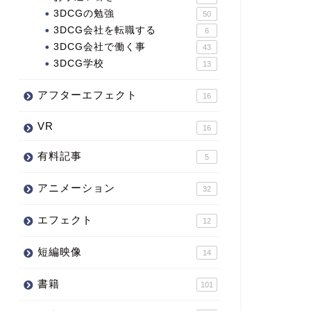
3DCGの勉強
50
3DCG会社を転職する
6
3DCG会社で働く事
43
3DCG学校
13
アフターエフェクト
16
VR
16
有料記事
5
アニメーション
32
エフェクト
12
短編映像
14
書籍
101