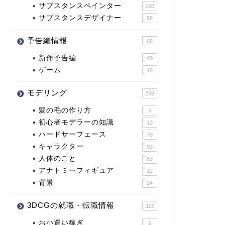
サブスタンスペインター
100
サブスタンスデザイナー
88
予告編情報
66
新作予告編
49
ゲーム
19
モデリング
269
髪の毛の作り方
9
初心者モデラーの知識
13
ハードサーフェース
79
キャラクター
93
人体のこと
53
アナトミーフィギュア
12
背景
24
3DCGの就職・転職情報
113
お小遣い稼ぎ
5