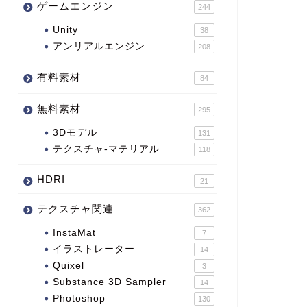
ゲームエンジン
244
Unity
38
アンリアルエンジン
208
有料素材
84
無料素材
295
3Dモデル
131
テクスチャ-マテリアル
118
HDRI
21
テクスチャ関連
362
InstaMat
7
イラストレーター
14
Quixel
3
Substance 3D Sampler
14
Photoshop
130