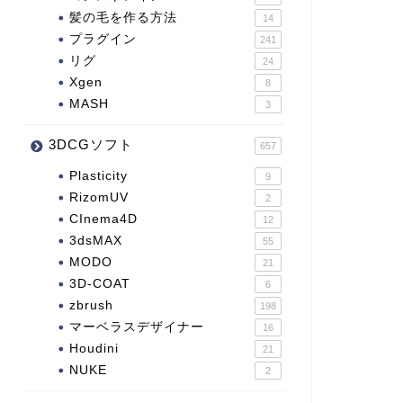
髪の毛を作る方法
14
プラグイン
241
リグ
24
Xgen
8
MASH
3
3DCGソフト
657
Plasticity
9
RizomUV
2
CInema4D
12
3dsMAX
55
MODO
21
3D-COAT
6
zbrush
198
マーベラスデザイナー
16
Houdini
21
NUKE
2