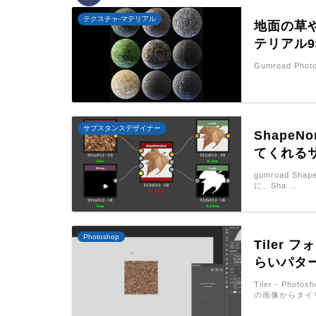
テクスチャ-マテリアル
地面の草
テリアル
Gumroad Phot
サブスタンスデザイナー
Shape
てくれる
gumroad S
に、Sha …
Photoshop
Tiler
らいパタ
Tiler - Ph
の画像からタイ