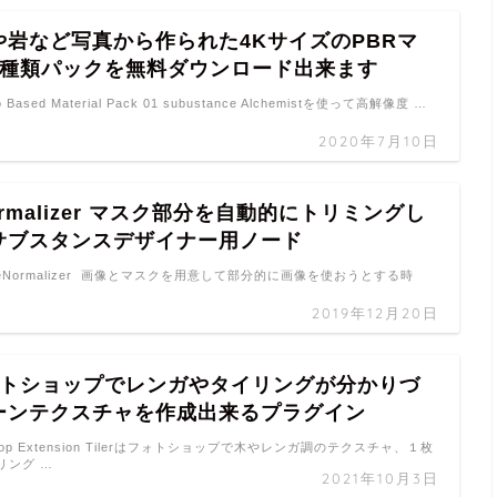
や岩など写真から作られた4KサイズのPBRマ
9種類パックを無料ダウンロード出来ます
o Based Material Pack 01 subustance Alchemistを使って高解像度 …
2020年7月10日
Normalizer マスク部分を自動的にトリミングし
サブスタンスデザイナー用ノード
hapeNormalizer 画像とマスクを用意して部分的に画像を使おうとする時
2019年12月20日
 フォトショップでレンガやタイリングが分かりづ
ーンテクスチャを作成出来るプラグイン
otoshop Extension Tilerはフォトショップで木やレンガ調のテクスチャ、１枚
リング …
2021年10月3日