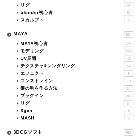
リグ
33
blender初心者
51
スカルプト
6
MAYA
664
MAYA初心者
28
モデリング
244
UV展開
43
テクスチャ&レンダリング
69
エフェクト
9
コンストレイン
10
髪の毛を作る方法
14
プラグイン
241
リグ
24
Xgen
8
MASH
3
3DCGソフト
658