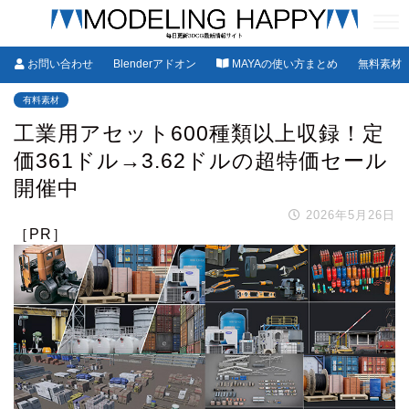
お問い合わせ
Blenderアドオン
MAYAの使い方まとめ
無料素材
有料素材
工業用アセット600種類以上収録！定
価361ドル→3.62ドルの超特価セール
開催中
2026年5月26日
［PR］