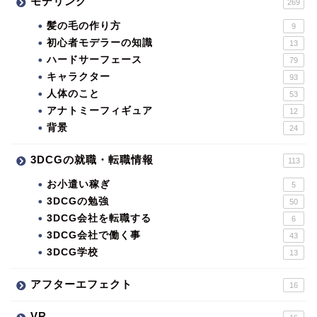
モデリング
269
髪の毛の作り方
9
初心者モデラーの知識
13
ハードサーフェース
79
キャラクター
93
人体のこと
53
アナトミーフィギュア
12
背景
24
3DCGの就職・転職情報
113
お小遣い稼ぎ
5
3DCGの勉強
50
3DCG会社を転職する
6
3DCG会社で働く事
43
3DCG学校
13
アフターエフェクト
16
VR