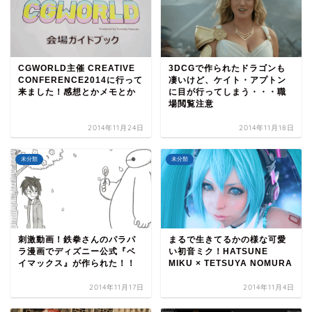
CGWORLD主催 CREATIVE
3DCGで作られたドラゴンも
CONFERENCE2014に行って
凄いけど、ケイト・アプトン
来ました！感想とかメモとか
に目が行ってしまう・・・職
場閲覧注意
2014年11月24日
2014年11月18日
未分類
未分類
刺激動画！鉄拳さんのパラパ
まるで生きてるかの様な可愛
ラ漫画でディズニー公式『ベ
い初音ミク！HATSUNE
イマックス』が作られた！！
MIKU × TETSUYA NOMURA
2014年11月17日
2014年11月4日