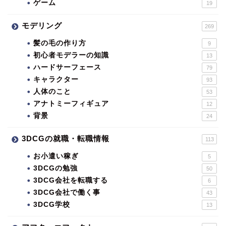
ゲーム
19
モデリング
269
髪の毛の作り方
9
初心者モデラーの知識
13
ハードサーフェース
79
キャラクター
93
人体のこと
53
アナトミーフィギュア
12
背景
24
3DCGの就職・転職情報
113
お小遣い稼ぎ
5
3DCGの勉強
50
3DCG会社を転職する
6
3DCG会社で働く事
43
3DCG学校
13