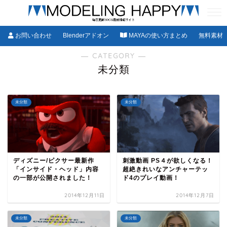
お問い合わせ
Blenderアドオン
MAYAの使い方まとめ
無料素材
― CATEGORY ―
未分類
未分類
未分類
ディズニー/ピクサー最新作
刺激動画 PS４が欲しくなる！
「インサイド・ヘッド」内容
超絶きれいなアンチャーテッ
の一部が公開されました！
ド4のプレイ動画！
2014年12月11日
2014年12月7日
未分類
未分類