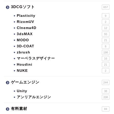
3DCGソフト
657
Plasticity
9
RizomUV
2
CInema4D
12
3dsMAX
55
MODO
21
3D-COAT
6
zbrush
198
マーベラスデザイナー
16
Houdini
21
NUKE
2
ゲームエンジン
244
Unity
38
アンリアルエンジン
208
有料素材
84