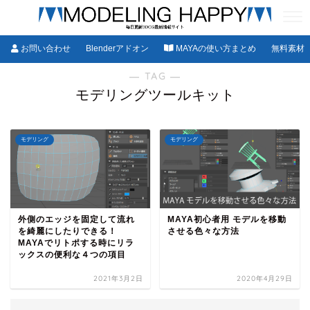
お問い合わせ
Blenderアドオン
MAYAの使い方まとめ
無料素材
― TAG ―
モデリングツールキット
モデリング
モデリング
外側のエッジを固定して流れ
MAYA初心者用 モデルを移動
を綺麗にしたりできる！
させる色々な方法
MAYAでリトポする時にリラ
ックスの便利な４つの項目
2021年3月2日
2020年4月29日