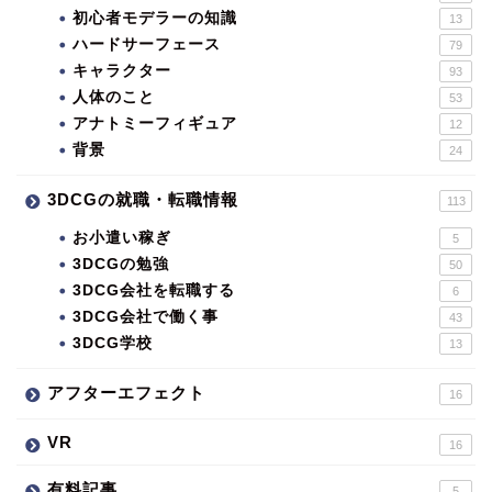
初心者モデラーの知識
13
ハードサーフェース
79
キャラクター
93
人体のこと
53
アナトミーフィギュア
12
背景
24
3DCGの就職・転職情報
113
お小遣い稼ぎ
5
3DCGの勉強
50
3DCG会社を転職する
6
3DCG会社で働く事
43
3DCG学校
13
アフターエフェクト
16
VR
16
有料記事
5