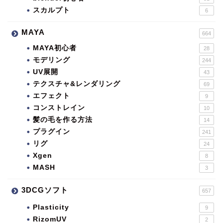
スカルプト
6
MAYA
664
MAYA初心者
28
モデリング
244
UV展開
43
テクスチャ&レンダリング
69
エフェクト
9
コンストレイン
10
髪の毛を作る方法
14
プラグイン
241
リグ
24
Xgen
8
MASH
3
3DCGソフト
657
Plasticity
9
RizomUV
2