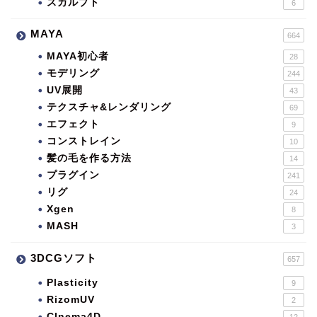
スカルプト
6
MAYA
664
MAYA初心者
28
モデリング
244
UV展開
43
テクスチャ&レンダリング
69
エフェクト
9
コンストレイン
10
髪の毛を作る方法
14
プラグイン
241
リグ
24
Xgen
8
MASH
3
3DCGソフト
657
Plasticity
9
RizomUV
2
CInema4D
12