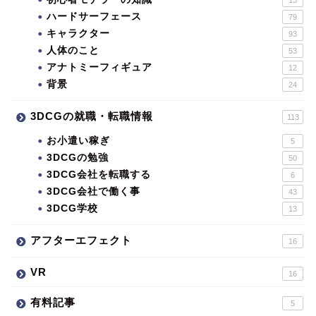
ハードサーフェース
79
キャラクター
93
人体のこと
53
アナトミーフィギュア
12
背景
24
3DCGの就職・転職情報
113
お小遣い稼ぎ
5
3DCGの勉強
50
3DCG会社を転職する
6
3DCG会社で働く事
43
3DCG学校
13
アフターエフェクト
16
VR
16
有料記事
5