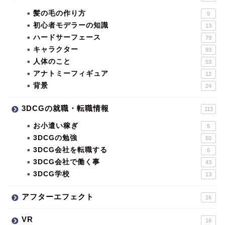
髪の毛の作り方
9
初心者モデラーの知識
13
ハードサーフェース
79
キャラクター
93
人体のこと
53
アナトミーフィギュア
12
背景
24
3DCGの就職・転職情報
113
お小遣い稼ぎ
5
3DCGの勉強
50
3DCG会社を転職する
6
3DCG会社で働く事
43
3DCG学校
13
アフターエフェクト
16
VR
16