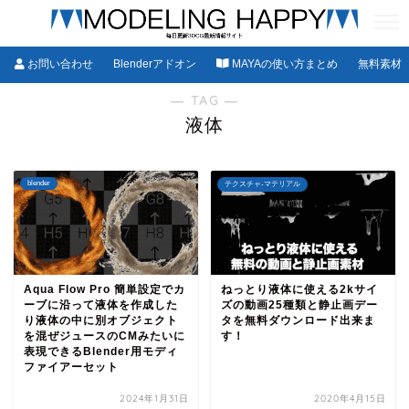
お問い合わせ
Blenderアドオン
MAYAの使い方まとめ
無料素材
― TAG ―
液体
blender
テクスチャ-マテリアル
Aqua Flow Pro 簡単設定でカ
ねっとり液体に使える2kサイ
ーブに沿って液体を作成した
ズの動画25種類と静止画デー
り液体の中に別オブジェクト
タを無料ダウンロード出来ま
を混ぜジュースのCMみたいに
す！
表現できるBlender用モディ
ファイアーセット
2024年1月31日
2020年4月15日