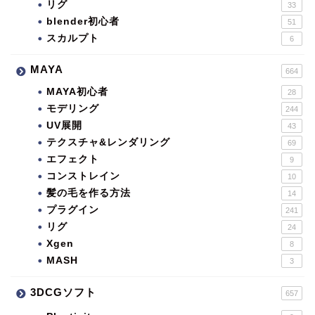
リグ
33
blender初心者
51
スカルプト
6
MAYA
664
MAYA初心者
28
モデリング
244
UV展開
43
テクスチャ&レンダリング
69
エフェクト
9
コンストレイン
10
髪の毛を作る方法
14
プラグイン
241
リグ
24
Xgen
8
MASH
3
3DCGソフト
657