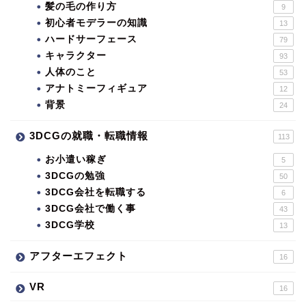
髪の毛の作り方
9
初心者モデラーの知識
13
ハードサーフェース
79
キャラクター
93
人体のこと
53
アナトミーフィギュア
12
背景
24
3DCGの就職・転職情報
113
お小遣い稼ぎ
5
3DCGの勉強
50
3DCG会社を転職する
6
3DCG会社で働く事
43
3DCG学校
13
アフターエフェクト
16
VR
16