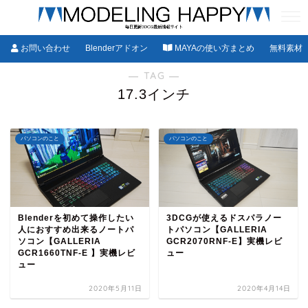
お問い合わせ
Blenderアドオン
MAYAの使い方まとめ
無料素材
― TAG ―
17.3インチ
パソコンのこと
パソコンのこと
Blenderを初めて操作したい
3DCGが使えるドスパラノー
人におすすめ出来るノートパ
トパソコン【GALLERIA
ソコン【GALLERIA
GCR2070RNF-E】実機レビ
GCR1660TNF-E 】実機レビ
ュー
ュー
2020年5月11日
2020年4月14日