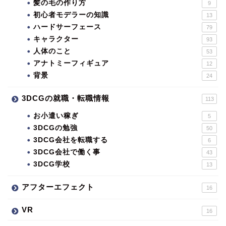
髪の毛の作り方
9
初心者モデラーの知識
13
ハードサーフェース
79
キャラクター
93
人体のこと
53
アナトミーフィギュア
12
背景
24
3DCGの就職・転職情報
113
お小遣い稼ぎ
5
3DCGの勉強
50
3DCG会社を転職する
6
3DCG会社で働く事
43
3DCG学校
13
アフターエフェクト
16
VR
16