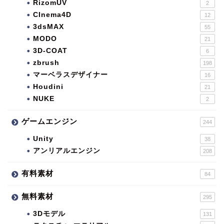
RizomUV
2
CInema4D
12
3dsMAX
55
MODO
21
3D-COAT
6
zbrush
198
マーベラスデザイナー
16
Houdini
21
NUKE
2
ゲームエンジン
244
Unity
38
アンリアルエンジン
208
有料素材
84
無料素材
295
3Dモデル
131