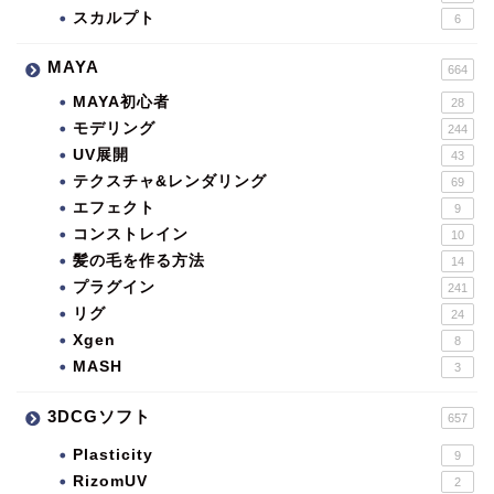
スカルプト
6
MAYA
664
MAYA初心者
28
モデリング
244
UV展開
43
テクスチャ&レンダリング
69
エフェクト
9
コンストレイン
10
髪の毛を作る方法
14
プラグイン
241
リグ
24
Xgen
8
MASH
3
3DCGソフト
657
Plasticity
9
RizomUV
2