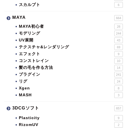
スカルプト
6
MAYA
664
MAYA初心者
28
モデリング
244
UV展開
43
テクスチャ&レンダリング
69
エフェクト
9
コンストレイン
10
髪の毛を作る方法
14
プラグイン
241
リグ
24
Xgen
8
MASH
3
3DCGソフト
657
Plasticity
9
RizomUV
2