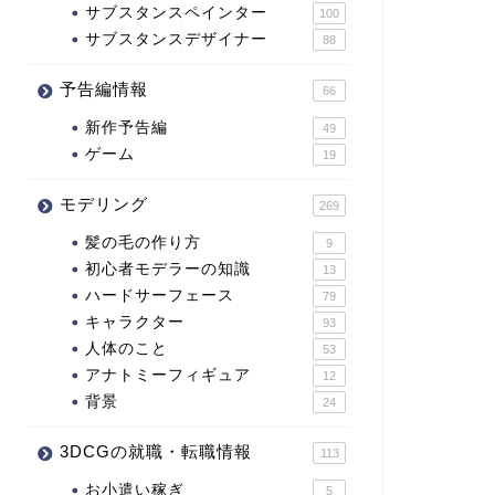
サブスタンスペインター
100
サブスタンスデザイナー
88
予告編情報
66
新作予告編
49
ゲーム
19
モデリング
269
髪の毛の作り方
9
初心者モデラーの知識
13
ハードサーフェース
79
キャラクター
93
人体のこと
53
アナトミーフィギュア
12
背景
24
3DCGの就職・転職情報
113
お小遣い稼ぎ
5