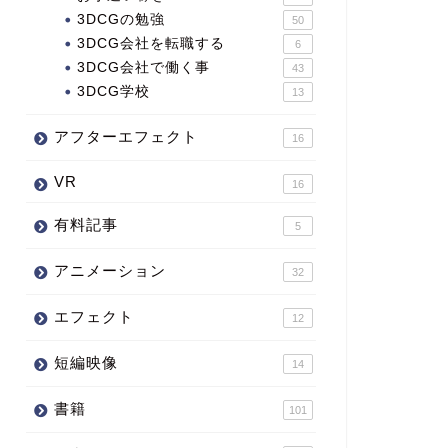
3DCGの勉強
50
3DCG会社を転職する
6
3DCG会社で働く事
43
3DCG学校
13
アフターエフェクト
16
VR
16
有料記事
5
アニメーション
32
エフェクト
12
短編映像
14
書籍
101