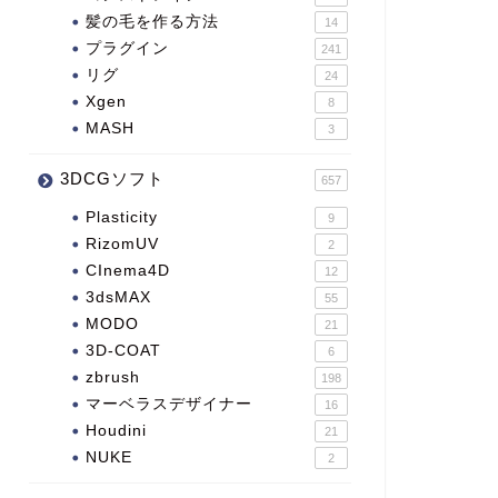
髪の毛を作る方法
14
プラグイン
241
リグ
24
Xgen
8
MASH
3
3DCGソフト
657
Plasticity
9
RizomUV
2
CInema4D
12
3dsMAX
55
MODO
21
3D-COAT
6
zbrush
198
マーベラスデザイナー
16
Houdini
21
NUKE
2