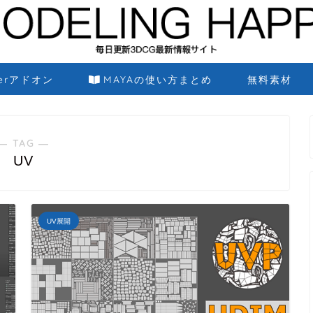
derアドオン
MAYAの使い方まとめ
無料素材
― TAG ―
UV
UV展開