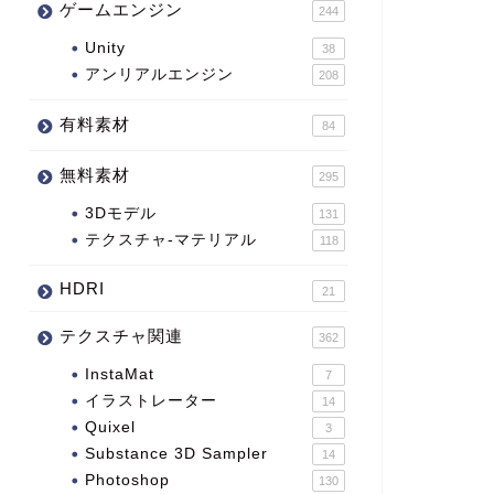
ゲームエンジン
244
Unity
38
アンリアルエンジン
208
有料素材
84
無料素材
295
3Dモデル
131
テクスチャ-マテリアル
118
HDRI
21
テクスチャ関連
362
InstaMat
7
イラストレーター
14
Quixel
3
Substance 3D Sampler
14
Photoshop
130