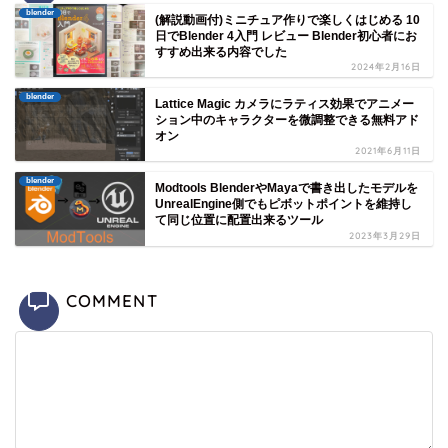
blender
(解説動画付)ミニチュア作りで楽しくはじめる 10
日でBlender 4入門 レビュー Blender初心者にお
すすめ出来る内容でした
2024年2月16日
blender
Lattice Magic カメラにラティス効果でアニメー
ション中のキャラクターを微調整できる無料アド
オン
2021年6月11日
blender
Modtools BlenderやMayaで書き出したモデルを
UnrealEngine側でもピボットポイントを維持し
て同じ位置に配置出来るツール
2023年3月29日
COMMENT