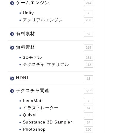
ゲームエンジン
244
Unity
38
アンリアルエンジン
208
有料素材
84
無料素材
295
3Dモデル
131
テクスチャ-マテリアル
118
HDRI
21
テクスチャ関連
362
InstaMat
7
イラストレーター
14
Quixel
3
Substance 3D Sampler
14
Photoshop
130