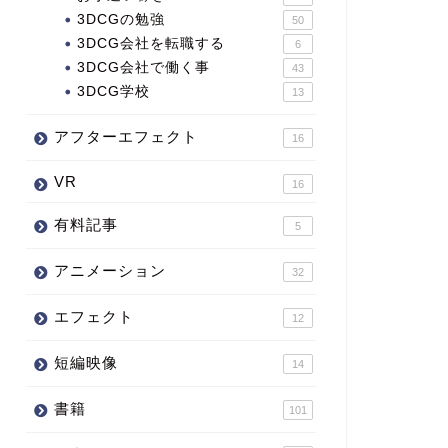
3DCGの勉強
50
3DCG会社を転職する
6
3DCG会社で働く事
43
3DCG学校
13
アフターエフェクト
16
VR
16
有料記事
5
アニメーション
32
エフェクト
12
短編映像
14
書籍
101