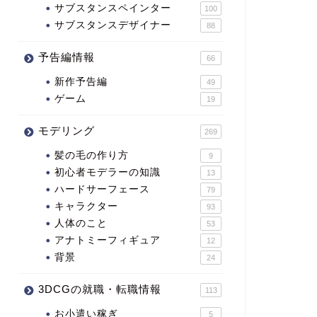
サブスタンスペインター
100
サブスタンスデザイナー
88
予告編情報
66
新作予告編
49
ゲーム
19
モデリング
269
髪の毛の作り方
9
初心者モデラーの知識
13
ハードサーフェース
79
キャラクター
93
人体のこと
53
アナトミーフィギュア
12
背景
24
3DCGの就職・転職情報
113
お小遣い稼ぎ
5