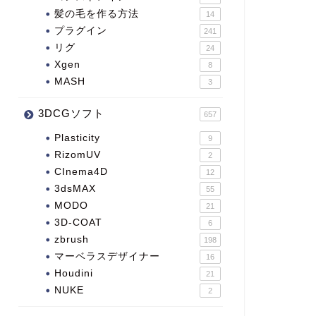
髪の毛を作る方法
14
プラグイン
241
リグ
24
Xgen
8
MASH
3
3DCGソフト
657
Plasticity
9
RizomUV
2
CInema4D
12
3dsMAX
55
MODO
21
3D-COAT
6
zbrush
198
マーベラスデザイナー
16
Houdini
21
NUKE
2