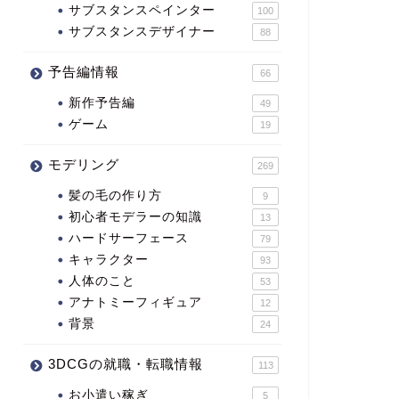
サブスタンスペインター
100
サブスタンスデザイナー
88
予告編情報
66
新作予告編
49
ゲーム
19
モデリング
269
髪の毛の作り方
9
初心者モデラーの知識
13
ハードサーフェース
79
キャラクター
93
人体のこと
53
アナトミーフィギュア
12
背景
24
3DCGの就職・転職情報
113
お小遣い稼ぎ
5