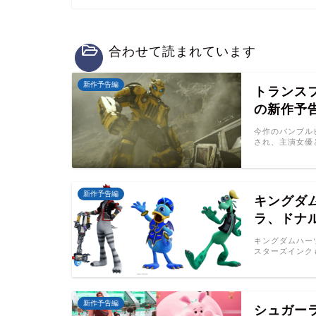
合わせて読まれています
新作予告編
トランス
の新作予
今作のバンブル
され、主演女優
新作予告編
キングダ
ラ、ドナ
キングダムハー
スターズインク
新作予告編
シュガー