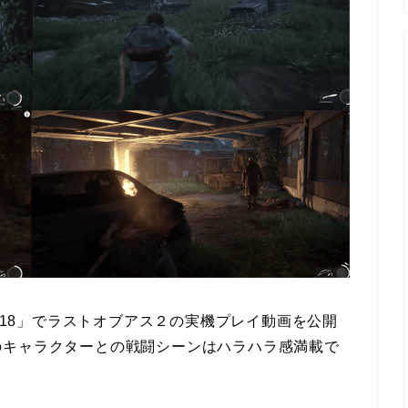
SE 2018」でラストオブアス２の実機プレイ動画を公開
のキャラクターとの戦闘シーンはハラハラ感満載で
！