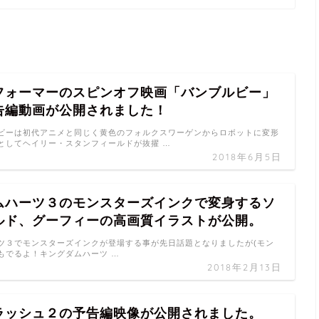
フォーマーのスピンオフ映画「バンブルビー」
告編動画が公開されました！
ビーは初代アニメと同じく黄色のフォルクスワーゲンからロボットに変形
としてヘイリー・スタンフィールドが抜擢 …
2018年6月5日
ムハーツ３のモンスターズインクで変身するソ
ルド、グーフィーの高画質イラストが公開。
ツ３でモンスターズインクが登場する事が先日話題となりましたが(モン
もでるよ！キングダムハーツ …
2018年2月13日
ラッシュ２の予告編映像が公開されました。