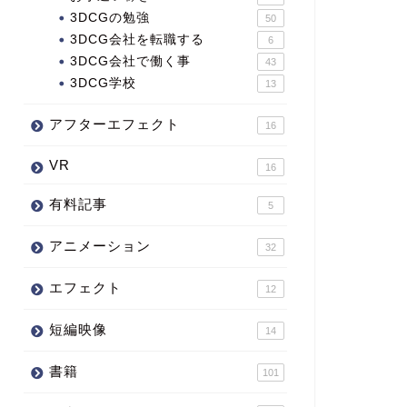
3DCGの勉強
50
3DCG会社を転職する
6
3DCG会社で働く事
43
3DCG学校
13
アフターエフェクト
16
VR
16
有料記事
5
アニメーション
32
エフェクト
12
短編映像
14
書籍
101