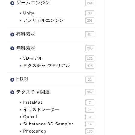
ゲームエンジン
244
Unity
38
アンリアルエンジン
208
有料素材
84
無料素材
295
3Dモデル
131
テクスチャ-マテリアル
118
HDRI
21
テクスチャ関連
362
InstaMat
7
イラストレーター
14
Quixel
3
Substance 3D Sampler
14
Photoshop
130