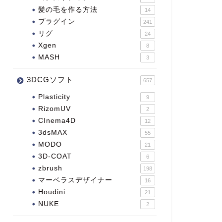
髪の毛を作る方法
14
プラグイン
241
リグ
24
Xgen
8
MASH
3
3DCGソフト
657
Plasticity
9
RizomUV
2
CInema4D
12
3dsMAX
55
MODO
21
3D-COAT
6
zbrush
198
マーベラスデザイナー
16
Houdini
21
NUKE
2