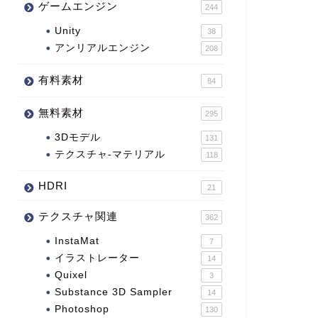
ゲームエンジン
244
Unity
38
アンリアルエンジン
208
有料素材
84
無料素材
295
3Dモデル
131
テクスチャ-マテリアル
118
HDRI
21
テクスチャ関連
362
InstaMat
7
イラストレーター
14
Quixel
3
Substance 3D Sampler
14
Photoshop
130