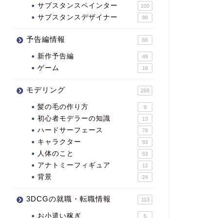
サブスタンスペインター
100
サブスタンスデザイナー
88
予告編情報
66
新作予告編
49
ゲーム
19
モデリング
269
髪の毛の作り方
9
初心者モデラーの知識
13
ハードサーフェース
79
キャラクター
93
人体のこと
53
アナトミーフィギュア
12
背景
24
3DCGの就職・転職情報
113
お小遣い稼ぎ
5