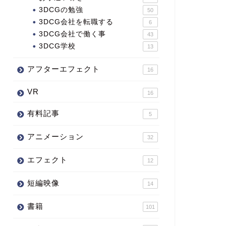
3DCGの勉強
50
3DCG会社を転職する
6
3DCG会社で働く事
43
3DCG学校
13
アフターエフェクト
16
VR
16
有料記事
5
アニメーション
32
エフェクト
12
短編映像
14
書籍
101