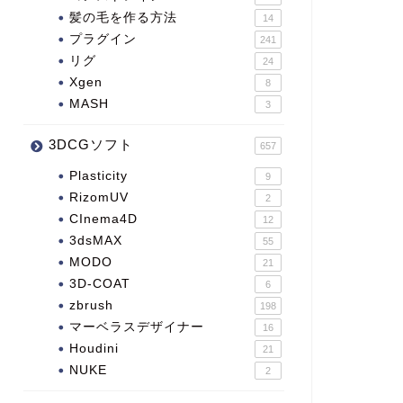
髪の毛を作る方法
14
プラグイン
241
リグ
24
Xgen
8
MASH
3
3DCGソフト
657
Plasticity
9
RizomUV
2
CInema4D
12
3dsMAX
55
MODO
21
3D-COAT
6
zbrush
198
マーベラスデザイナー
16
Houdini
21
NUKE
2