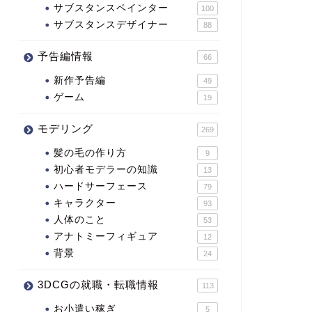
サブスタンスペインター
100
サブスタンスデザイナー
88
予告編情報
66
新作予告編
49
ゲーム
19
モデリング
269
髪の毛の作り方
9
初心者モデラーの知識
13
ハードサーフェース
79
キャラクター
93
人体のこと
53
アナトミーフィギュア
12
背景
24
3DCGの就職・転職情報
113
お小遣い稼ぎ
5