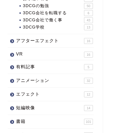
3DCGの勉強
50
3DCG会社を転職する
6
3DCG会社で働く事
43
3DCG学校
13
アフターエフェクト
16
VR
16
有料記事
5
アニメーション
32
エフェクト
12
短編映像
14
書籍
101