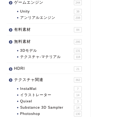
ゲームエンジン
244
Unity
38
アンリアルエンジン
208
有料素材
84
無料素材
295
3Dモデル
131
テクスチャ-マテリアル
118
HDRI
21
テクスチャ関連
362
InstaMat
7
イラストレーター
14
Quixel
3
Substance 3D Sampler
14
Photoshop
130