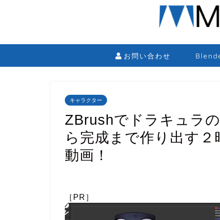
お問い合わせ
Blen
キャラクター
ZBrushでドラキュ
ら完成まで作り出す２
動画！
［PR］