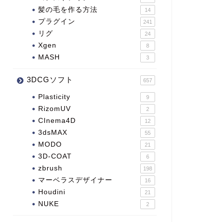
髪の毛を作る方法
14
プラグイン
241
リグ
24
Xgen
8
MASH
3
3DCGソフト
657
Plasticity
9
RizomUV
2
CInema4D
12
3dsMAX
55
MODO
21
3D-COAT
6
zbrush
198
マーベラスデザイナー
16
Houdini
21
NUKE
2