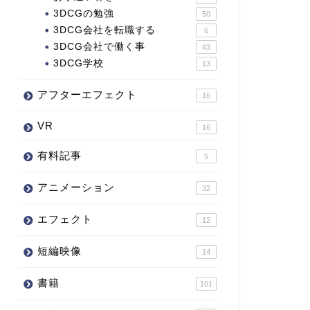
3DCGの勉強
50
3DCG会社を転職する
6
3DCG会社で働く事
43
3DCG学校
13
アフターエフェクト
16
VR
16
有料記事
5
アニメーション
32
エフェクト
12
短編映像
14
書籍
101