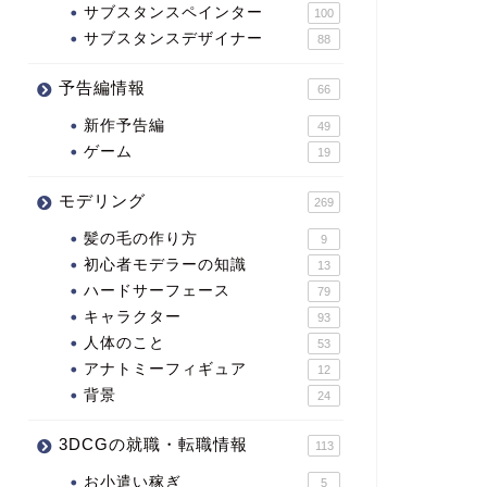
サブスタンスペインター
100
サブスタンスデザイナー
88
予告編情報
66
新作予告編
49
ゲーム
19
モデリング
269
髪の毛の作り方
9
初心者モデラーの知識
13
ハードサーフェース
79
キャラクター
93
人体のこと
53
アナトミーフィギュア
12
背景
24
3DCGの就職・転職情報
113
お小遣い稼ぎ
5