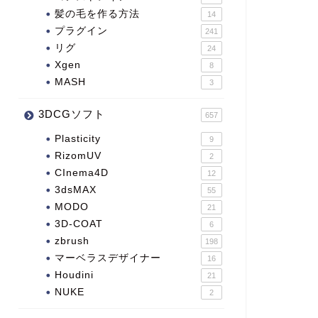
髪の毛を作る方法
14
プラグイン
241
リグ
24
Xgen
8
MASH
3
3DCGソフト
657
Plasticity
9
RizomUV
2
CInema4D
12
3dsMAX
55
MODO
21
3D-COAT
6
zbrush
198
マーベラスデザイナー
16
Houdini
21
NUKE
2