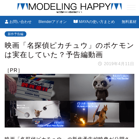
お問い合わせ
Blenderアドオン
MAYAの使い方まとめ
無料素材
新作予告編
映画「名探偵ピカチュウ」のポケモン
は実在していた？予告編動画
2019年4月11日
［PR］