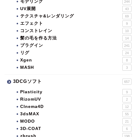
モデリング
244
UV展開
43
テクスチャ&レンダリング
69
エフェクト
9
コンストレイン
10
髪の毛を作る方法
14
プラグイン
241
リグ
24
Xgen
8
MASH
3
3DCGソフト
657
Plasticity
9
RizomUV
2
CInema4D
12
3dsMAX
55
MODO
21
3D-COAT
6
zbrush
198