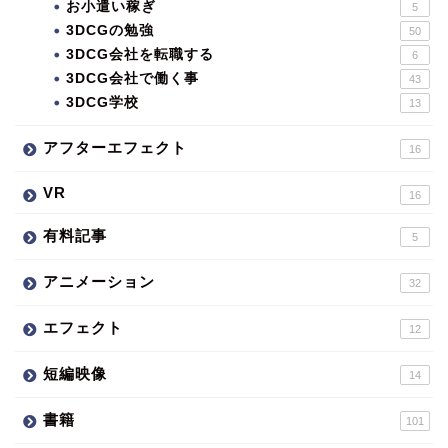
お小遣い稼ぎ
5
3DCGの勉強
50
3DCG会社を転職する
6
3DCG会社で働く事
43
3DCG学校
13
アフターエフェクト
16
VR
16
有料記事
5
アニメーション
32
エフェクト
12
短編映像
14
書籍
101