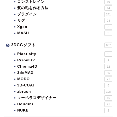
コンストレイン
10
髪の毛を作る方法
14
プラグイン
241
リグ
24
Xgen
8
MASH
3
3DCGソフト
657
Plasticity
9
RizomUV
2
CInema4D
12
3dsMAX
55
MODO
21
3D-COAT
6
zbrush
198
マーベラスデザイナー
16
Houdini
21
NUKE
2