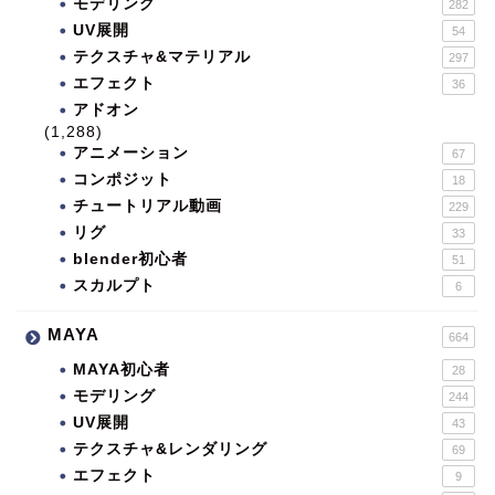
モデリング
282
UV展開
54
テクスチャ&マテリアル
297
エフェクト
36
アドオン
(1,288)
アニメーション
67
コンポジット
18
チュートリアル動画
229
リグ
33
blender初心者
51
スカルプト
6
MAYA
664
MAYA初心者
28
モデリング
244
UV展開
43
テクスチャ&レンダリング
69
エフェクト
9