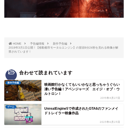
HOME
予告編情報
新作予告編
2019年3月1日公開！【移動都市モータルエンジン】の冒頭9分24秒を見れる映像が解
禁されています！
合わせて読まれています
新作予告編
映画館行かなくてもいいかなと思っちゃうぐらい
凄い予告編！アベンジャーズ エイジ・オブ・ウ
ルトロン！
2015年4月27日
ゲーム
UnrealEngine5で作成されたGTA6のファンメイ
ドトレイラー映像作品
2023年6月23日